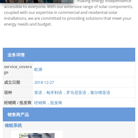
making energy independence
accessible to everyone. With our extensive range of solar components,
coupled with our expertise in commercial and residential solar
installations, we are committed to providing solutions that meet your
energy needs and budget.
业务详情
service_covera
欧洲
ge
成立日期
2018-12-27
语种
英语，匈牙利语，罗马尼亚语，塞尔维亚语
经销商 / 批发商
经销商，批发商
销售商产品
储能系统