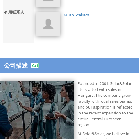
有用联系人
Milan Szakacs
公司描述
Founded in 2001, Solar&Solar
Ltd started with sales in
Hungary. The company grew
rapidly with local sales teams,
and our aspiration is reflected
in the recent expansion to the
entire Central European
region.
At Solar&Solar, we believe in