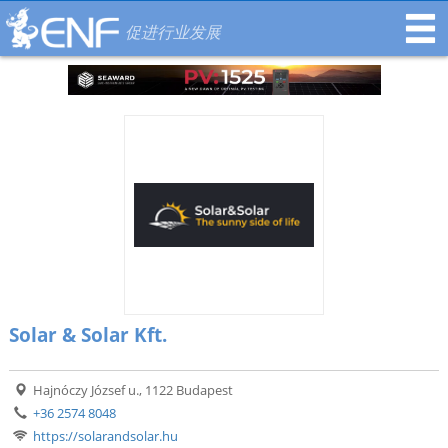
促进行业发展
Solar & Solar Kft.
Hajnóczy József u., 1122 Budapest
+36 2574 8048
https://solarandsolar.hu