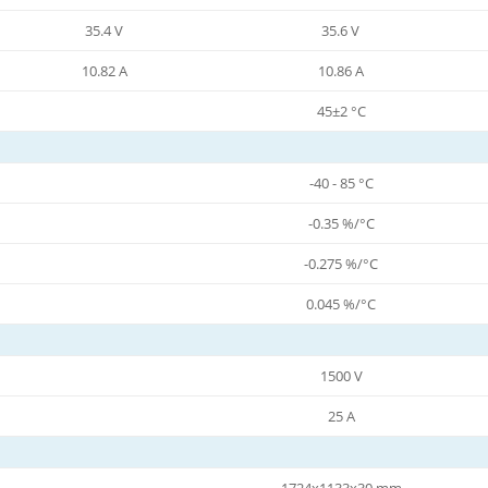
35.4 V
35.6 V
10.82 A
10.86 A
45±2 °C
-40 - 85 °C
-0.35 %/°C
-0.275 %/°C
0.045 %/°C
1500 V
25 A
1724x1133x30 mm