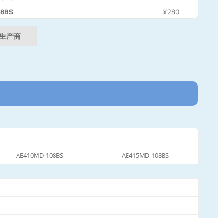
08BS
¥280
生产商
。
AE410MD-108BS
AE415MD-108BS