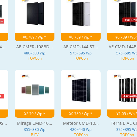
¥0.789 / Wp *
¥0.759 / Wp *
¥0.789 / Wp 
...
AE CMER-108BD...
AE CMD-144 57...
AE CMD-144BD
480~500 Wp
575~595 Wp
575~595 W
TOPCon
TOPCon
TOPCon
¥2.70 / Wp *
¥0.780 / Wp *
¥1.05 / Wp 
...
Mirage CMD-10...
Meteor CMD-10...
Terra E AE C
355~380 Wp
420~440 Wp
375~395 W
BIPV
TOPCon
TOPCon