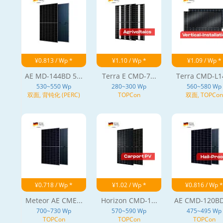
¥0.813 / Wp *
¥1.10 / Wp *
¥1.09 / Wp *
AE MD-144BD 5...
Terra E CMD-7...
Terra CMD-L14
530~550 Wp
280~300 Wp
560~580 Wp
双面, 背钝化 (PERC)
TOPCon
双面, TOPCon
¥0.718 / Wp *
¥1.02 / Wp *
¥0.816 / Wp *
Meteor AE CME...
Horizon CMD-1...
AE CMD-120BDS
700~730 Wp
570~590 Wp
475~495 Wp
TOPCon
TOPCon
TOPCon