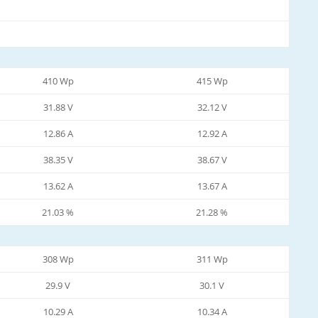
410 Wp
415 Wp
31.88 V
32.12 V
12.86 A
12.92 A
38.35 V
38.67 V
13.62 A
13.67 A
21.03 %
21.28 %
308 Wp
311 Wp
29.9 V
30.1 V
10.29 A
10.34 A