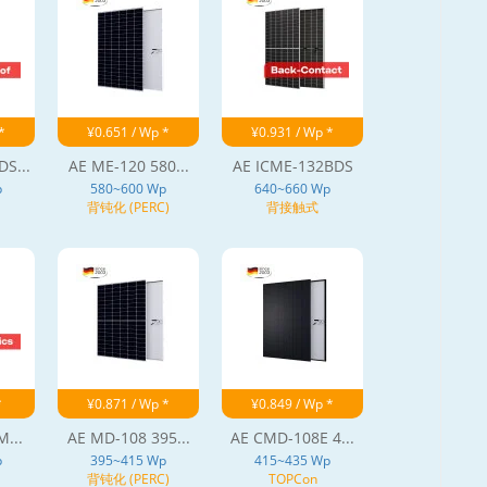
*
¥0.651 / Wp *
¥0.931 / Wp *
S...
AE ME-120 580...
AE ICME-132BDS
p
580~600 Wp
640~660 Wp
背钝化 (PERC)
背接触式
*
¥0.871 / Wp *
¥0.849 / Wp *
M...
AE MD-108 395...
AE CMD-108E 4...
p
395~415 Wp
415~435 Wp
背钝化 (PERC)
TOPCon