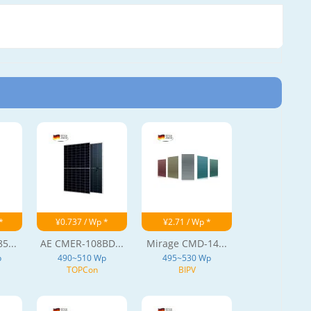
*
¥0.737 / Wp *
¥2.71 / Wp *
5...
AE CMER-108BD...
Mirage CMD-14...
p
490~510 Wp
495~530 Wp
TOPCon
BIPV