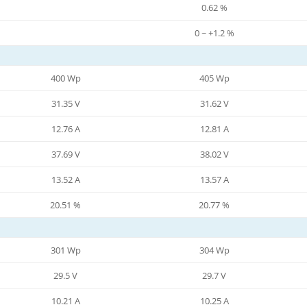
0.62 %
0 ~ +1.2 %
400 Wp
405 Wp
31.35 V
31.62 V
12.76 A
12.81 A
37.69 V
38.02 V
13.52 A
13.57 A
20.51 %
20.77 %
301 Wp
304 Wp
29.5 V
29.7 V
10.21 A
10.25 A