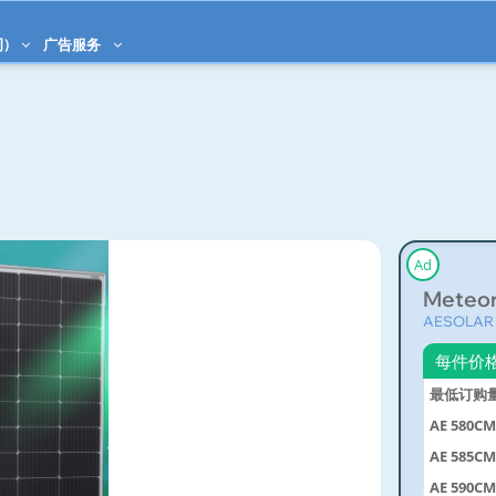
)
广告服务
Ad
Meteo
AESOLAR 
每件价
最低订购
AE 580C
AE 585C
AE 590C