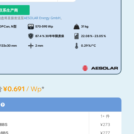
联系生产商
询盘将直接发送至
AESOLAR Energy GmbH
。
OPCon, N型
570-595 Wp
31 kg
87.4 % 30年年限质保
22.08 % - 23.05 %
1133x30 mm
2 mm
0.29 %/°C
价
¥0.691
/ Wp
*
格
1+
件
8BS
¥273
08BS
¥277