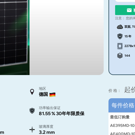
注意：
您的
双面, T
15 年
2278x
144
起
地区
价 格：
德国
每件价
功率输出保证
81.55 % 30年年限质保
最低订购量
AE395MD-10
玻璃厚度
mm
3.2 mm
AE400MD-1