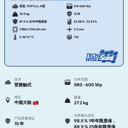
双面, TOPCon, N型
610-630 Wp
32.5 kg
15 年
87.4 % 30年年限质保
22.58 % - 23.23 %
2382x1134x30 mm
2.0 mm
0.30 %/°C
132
技术
功率范围
背接触式
580 - 600 Wp
地区
重量
中国大陆
27.2 kg
功率输出保证
产品质量保证
98.5 % 1年年限质保，
15 年
88.9 % 25年年限质保