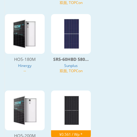
双面, TOPCon
HO5-180M
SR5-60HBD 580...
Hinergy
Sunplus
--
双面, TOPCon
¥0.561 / Wp *
HO5-200M