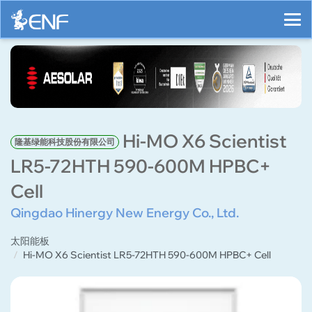
Hi-MO X6 Scientist
隆基绿能科技股份有限公司
LR5-72HTH 590-600M HPBC+
Cell
Qingdao Hinergy New Energy Co., Ltd.
太阳能板
Hi-MO X6 Scientist LR5-72HTH 590-600M HPBC+ Cell