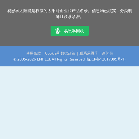
易恩孚太阳能是权威的太阳能企业和产品名录。信息均已核实，分类明
确且联系紧密。
易恩孚回收
使用条款
|
Cookie和数据政策
|
联系易恩孚
|
新闻信
© 2005-2026 ENF Ltd. All Rights Reserved (
皖ICP备12017395号-1
)