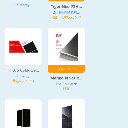
Hinergy
Tiger Neo 72H...
--
深圳拓普能源有...
双面, TOPCon, N型
¥1.42 / Wp *
HiKu6 CS6R-39...
Hinergy
Mango N Serie...
背钝化 (PERC)
The Sol Patch
双面