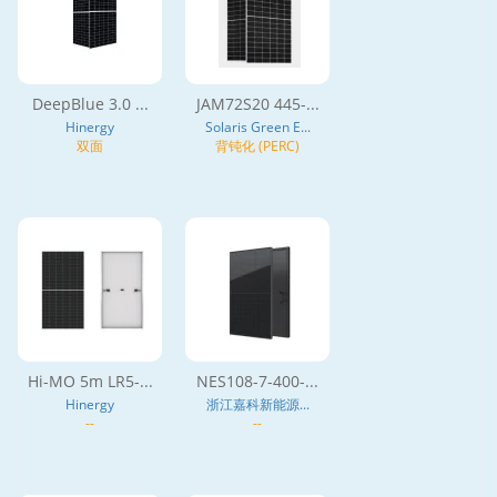
DeepBlue 3.0 ...
JAM72S20 445-...
Hinergy
Solaris Green E...
双面
背钝化 (PERC)
Hi-MO 5m LR5-...
NES108-7-400-...
Hinergy
浙江嘉科新能源...
--
--