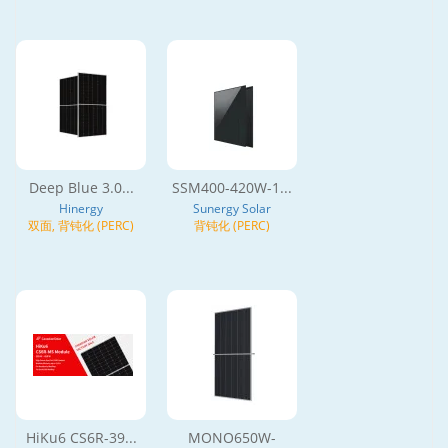
Deep Blue 3.0...
SSM400-420W-1...
Hinergy
Sunergy Solar
双面, 背钝化 (PERC)
背钝化 (PERC)
HiKu6 CS6R-39...
MONO650W-