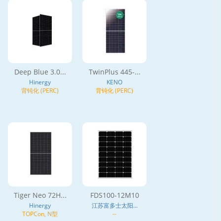
Deep Blue 3.0...
TwinPlus 445-...
Hinergy
KENO
背钝化 (PERC)
背钝化 (PERC)
Tiger Neo 72H...
FDS100-12M10
Hinergy
江苏富多士太阳...
TOPCon, N型
--