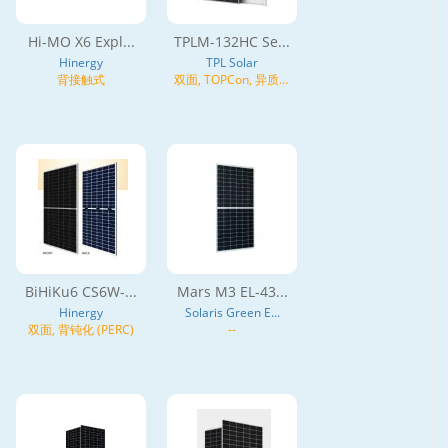
Hi-MO X6 Expl...
TPLM-132HC Se...
Hinergy
TPL Solar
背接触式
双面, TOPCon, 异质结
(HJT), N型
BiHiKu6 CS6W-...
Mars M3 EL-43...
Hinergy
Solaris Green E...
双面, 背钝化 (PERC)
--