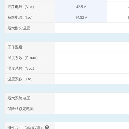
开路电压（Voc）
42.5 V
短路电流（Isc）
14.83 A
1
最大耐久温度
工作温度
温度系数（Pmax）
温度系数（Voc）
温度系数（Isc）
最大系统电压
保险丝额定电流
组件尺寸（高/宽/厚）