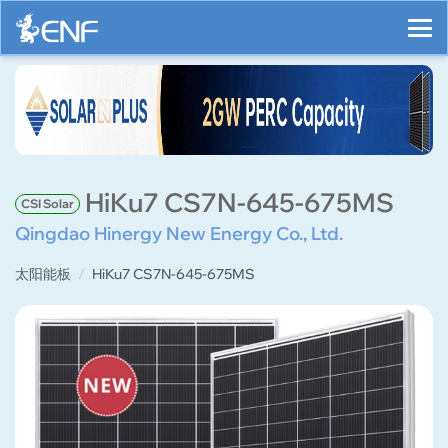
HiKu7 CS7N-645-675MS
CSI Solar
Qingdao Hinergy New Energy Co., Ltd.
太阳能板
HiKu7 CS7N-645-675MS