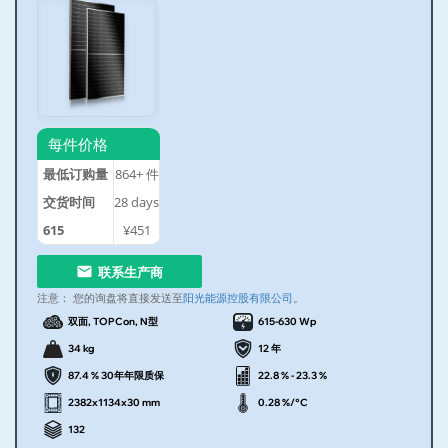
每件价格
最低订购量
864+
件
交货时间
28
days
615
¥451
联系生产商
注意：
您的询盘将直接发送至
阳光能源控股有限公司
。
双面, TOPCon, N型
615-630 Wp
34 kg
12 年
87.4 % 30年年限质保
22.8 % - 23.3 %
2382x1134x30 mm
0.28 %/°C
132