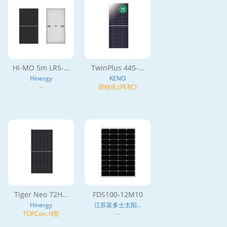
Hi-MO 5m LR5-...
TwinPlus 445-...
Hinergy
KENO
--
背钝化 (PERC)
Tiger Neo 72H...
FDS100-12M10
Hinergy
江苏富多士太阳...
TOPCon, N型
--