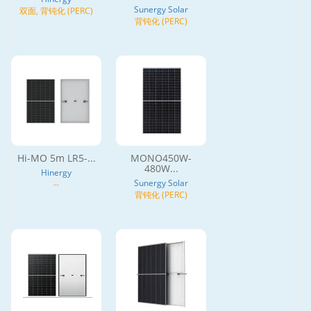
Sunergy Solar
双面, 背钝化 (PERC)
背钝化 (PERC)
Hi-MO 5m LR5-...
MONO450W-
480W...
Hinergy
Sunergy Solar
--
背钝化 (PERC)