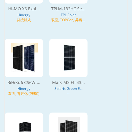
Hi-MO X6 Expl...
TPLM-132HC Se...
Hinergy
TPL Solar
背接触式
双面, TOPCon, 异质结
(HJT), N型
BiHiKu6 CS6W-...
Mars M3 EL-43...
Hinergy
Solaris Green E...
双面, 背钝化 (PERC)
--