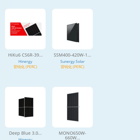
HiKu6 CS6R-39...
SSM400-420W-1...
Hinergy
Sunergy Solar
背钝化 (PERC)
背钝化 (PERC)
Deep Blue 3.0...
MONO650W-
660W...
Hinergy