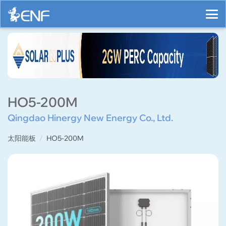
HO5-200M
Qingdao Hinergy New Energy Co., Ltd.
太阳能板
HO5-200M