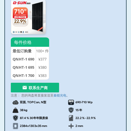
每件价格
最低订购量
100+
件
QNHT-1 690
¥377
QNHT-1 695
¥380
QNHT-1 700
¥383
联系生产商
注意：
您的询盘将直接发送至
秦能光电
。
双面, TOPCon, N型
690-710 Wp
38 kg
15 年
87.4 % 30年年限质保
22.2 % - 22.9 %
2384x1303x35 mm
2 mm