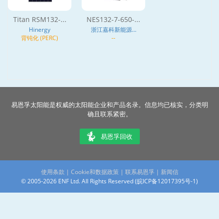
Titan RSM132-...
NES132-7-650-...
Hinergy
浙江嘉科新能源...
背钝化 (PERC)
--
易恩孚太阳能是权威的太阳能企业和产品名录。信息均已核实，分类明
确且联系紧密。
易恩孚回收
使用条款
|
Cookie和数据政策
|
联系易恩孚
|
新闻信
© 2005-2026 ENF Ltd. All Rights Reserved (
皖ICP备12017395号-1
)