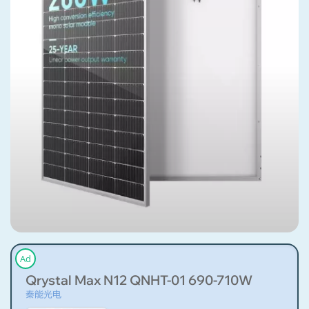
Ad
Qrystal Max N12 QNHT-01 690-710W
秦能光电