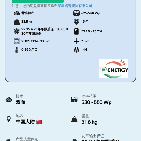
注意：
您的询盘将直接发送至
深圳拓普能源有限公司
。
背接触式
625-640 Wp
33.5 kg
15 年
92.35 % 20年年限质保，88.85 %
23.1 % - 23.7 %
30年年限质保
2382x1134x30 mm
2 mm
0.26 %/°C
144
技术
功率范围
双面
530 - 550 Wp
地区
重量
中国大陆
31.8 kg
功率输出保证
产品质量保证