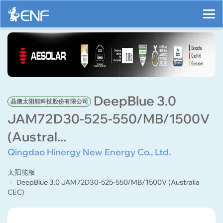
DeepBlue 3.0
晶澳太阳能科技股份有限公司
JAM72D30-525-550/MB/1500V
(Austral...
Qingdao Hinergy New Energy Co., Ltd.
太阳能板
DeepBlue 3.0 JAM72D30-525-550/MB/1500V (Australia
CEC)