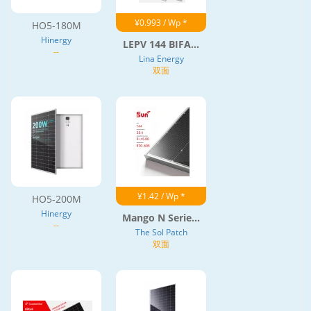
¥0.993 / Wp *
HO5-180M
Hinergy
LEPV 144 BIFA...
--
Lina Energy
双面
¥1.42 / Wp *
HO5-200M
Hinergy
Mango N Serie...
--
The Sol Patch
双面