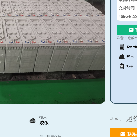
交货时间
10kwh 2
Storage 
注意：
您的
100 Ah
80 kg
15 年
起
技术
价 格：
胶体
联系
产品质量保证