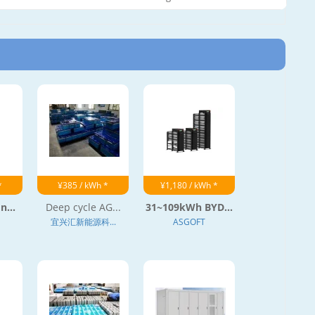
*
¥385 / kWh *
¥1,180 / kWh *
n...
Deep cycle AG...
31~109kWh BYD...
宜兴汇新能源科...
ASGOFT