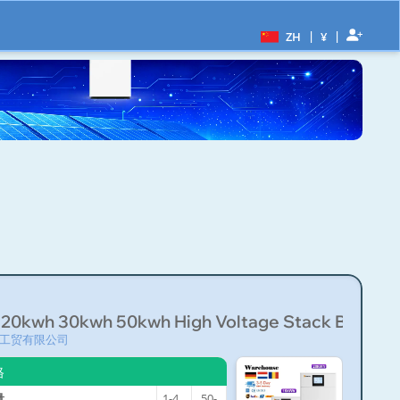
|
|
ZH
¥
20kwh 30kwh 50kwh High Voltage Stack Battery
工贸有限公司
格
量
1-49
50-