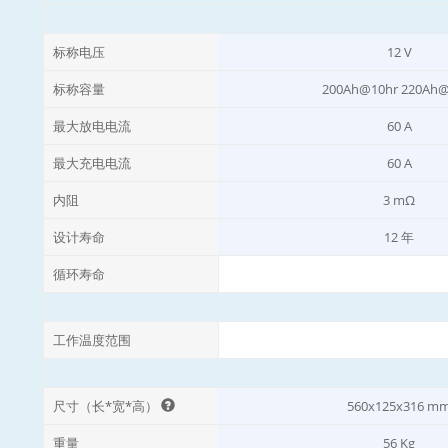
标称电压
12 V
标称容量
200Ah@10hr 220Ah@
最大放电电流
60 A
最大充电电流
60 A
内阻
3 mΩ
设计寿命
12 年
循环寿命
工作温度范围
尺寸（长*宽*高）
560x125x316 m
重量
56 Kg