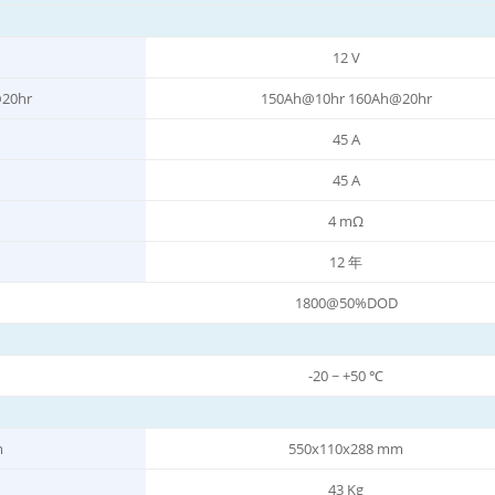
12 V
20hr
150Ah@10hr 160Ah@20hr
45 A
45 A
4 mΩ
12 年
1800@50%DOD
-20 ~ +50 ℃
m
550x110x288 mm
43 Kg