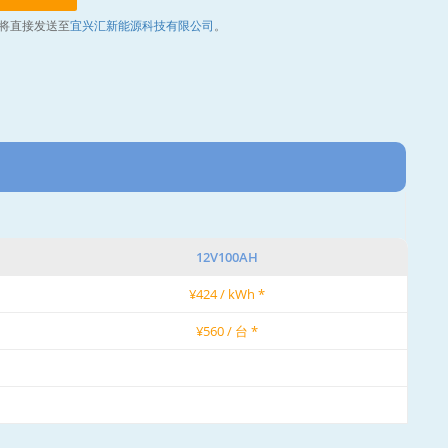
将直接发送至
宜兴汇新能源科技有限公司
。
12V100AH
¥424 / kWh *
¥560 / 台 *