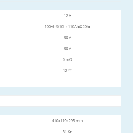
12 V
100Ah@10hr 110Ah@20hr
30 A
30 A
5 mΩ
12 年
410x110x295 mm
31 Kg