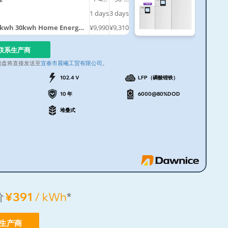
件
199
件
1
days
3
days
0kwh 30kwh Home Energy
¥9,990
¥9,310
Battery
联系生产商
询盘将直接发送至
宜春市晨曦工贸有限公司
。
102.4 V
LFP（磷酸锂铁）
10 年
6000@80%DOD
堆叠式
价
¥391
/ kWh
*
生产商