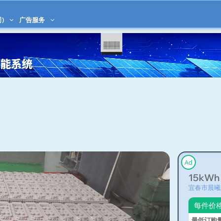
)
广告服务
Ad
15kWh 
宜春市晨曦
每件价
最低订购