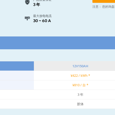
3 年
注意：
您的询盘
最大放电电流
30 ~ 60 A
12V150AH
¥422 / kWh *
¥810 / 台 *
3 年
胶体