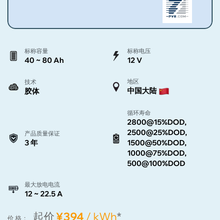
标称容量
标称电压
40 ~ 80 Ah
12 V
地区
技术
中国大陆
胶体
循环寿命
2800@15%DOD,
2500@25%DOD,
产品质量保证
3 年
1500@50%DOD,
1000@75%DOD,
500@100%DOD
最大放电电流
12 ~ 22.5 A
起价
¥394
/ kWh
*
价 格：