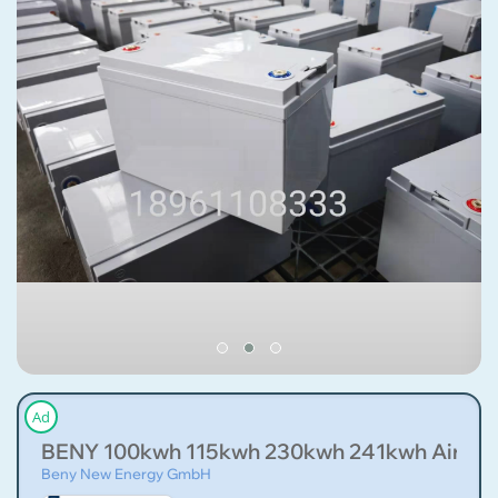
Ad
BENY 100kwh 115kwh 230kwh 241kwh Air Cool
Beny New Energy GmbH