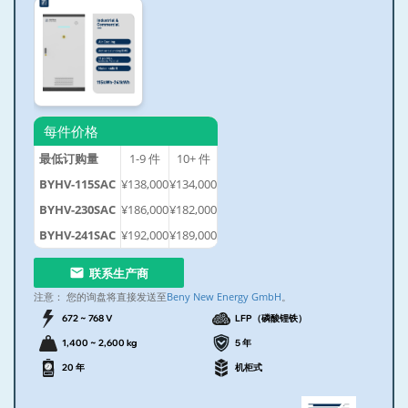
每件价格
最低订购量
1-9
件
10+
件
BYHV-115SAC
¥138,000
¥134,000
BYHV-230SAC
¥186,000
¥182,000
BYHV-241SAC
¥192,000
¥189,000
联系生产商
注意：
您的询盘将直接发送至
Beny New Energy GmbH
。
672 ~ 768 V
LFP（磷酸锂铁）
1,400 ~ 2,600 kg
5 年
20 年
机柜式