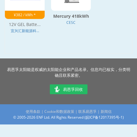
¥382 / kWh *
Mercury 418kWh
CESC
12V GEL Batte...
宜兴汇新能源科...
易恩孚太阳能是权威的太阳能企业和产品名录。信息均已核实，分类明
确且联系紧密。
易恩孚回收
使用条款
|
Cookie和数据政策
|
联系易恩孚
|
新闻信
© 2005-2026 ENF Ltd. All Rights Reserved (
皖ICP备12017395号-1
)