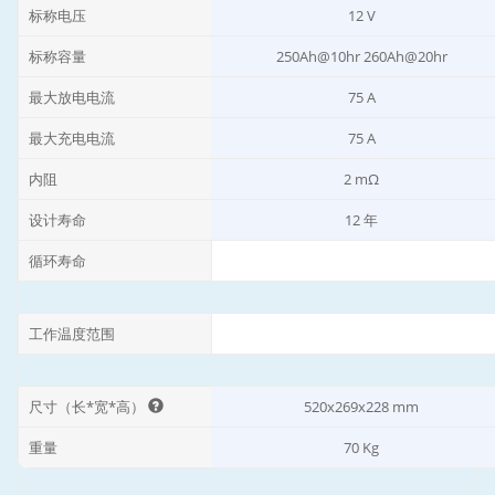
标称电压
12 V
标称容量
250Ah@10hr 260Ah@20hr
最大放电电流
75 A
最大充电电流
75 A
内阻
2 mΩ
设计寿命
12 年
循环寿命
工作温度范围
尺寸（长*宽*高）
520x269x228 mm
重量
70 Kg