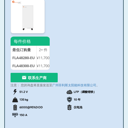
每件价格
最低订购量
2+
件
FLA48280-EU
¥11,700
FLA48300-EU
¥11,700
联系生产商
注意：
您的询盘将直接发送至
广州菲利斯太阳能科技有限公司
。
51.2 V
LFP（磷酸锂铁）
135 kg
10 年
6000@95%DOD
仅电池
150 A