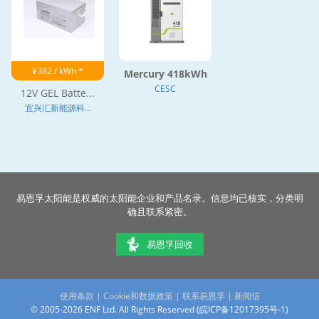
¥382 / kWh *
Mercury 418kWh
CESC
12V GEL Batte...
宜兴汇新能源科...
易恩孚太阳能是权威的太阳能企业和产品名录。信息均已核实，分类明
确且联系紧密。
易恩孚回收
使用条款
|
Cookie和数据政策
|
联系易恩孚
|
新闻信
© 2005-2026 ENF Ltd. All Rights Reserved (
皖ICP备12017395号-1
)