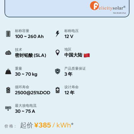
标称容量
标称电压
100 ~ 260 Ah
12 V
地区
技术
中国大陆
密封铅酸 (SLA)
重量
产品质量保证
30 ~ 70 kg
3 年
循环寿命
设计寿命
2500@25%DOD
12 年
最大放电电流
30 ~ 75 A
起价
¥385
/ kWh
*
价 格：