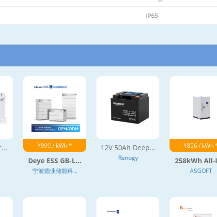
IP65
¥999 / kWh *
¥856 / kWh 
...
12V 50Ah Deep...
Renogy
Deye ESS GB-L...
258kWh All-I
宁波德业储能科...
ASGOFT