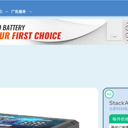
)
广告服务
Ad
StackAr
合肥恒创电
每件价
最低订购