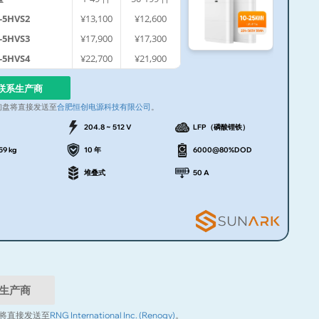
-5HVS2
¥13,100
¥12,600
-5HVS3
¥17,900
¥17,300
-5HVS4
¥22,700
¥21,900
联系生产商
询盘将直接发送至
合肥恒创电源科技有限公司
。
204.8 ~ 512 V
LFP（磷酸锂铁）
59 kg
10 年
6000@80%DOD
堆叠式
50 A
生产商
将直接发送至
RNG International Inc. (Renogy)
。