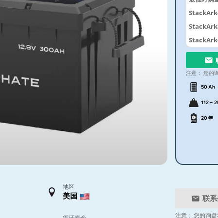
StackArk
StackArk
StackArk
注意：
您的
50 Ah
112 ~ 2
20 年
地区
美国
联系
注意：
您的询盘
循环寿命