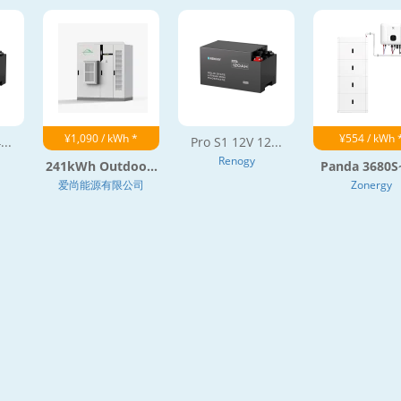
¥1,090 / kWh *
¥554 / kWh 
...
Pro S1 12V 12...
Renogy
241kWh Outdoo...
Panda 3680S~
爱尚能源有限公司
Zonergy