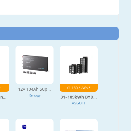
*
¥1,180 / kWh *
12V 104Ah Sup...
Renogy
n...
31~109kWh BYD...
ASGOFT