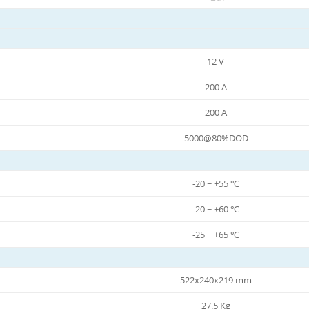
12 V
200 A
200 A
5000@80%DOD
-20 ~ +55 ℃
-20 ~ +60 ℃
-25 ~ +65 ℃
522x240x219 mm
27.5 Kg