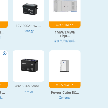
*
¥957 / kWh *
12V 200Ah w/ ...
Renogy
...
1MW/2MWh
Liqu...
..
深圳市艾能达科...
*
¥555 / kWh *
48V 50Ah Smar...
Renogy
 ...
Power Cube EC...
..
Zonergy