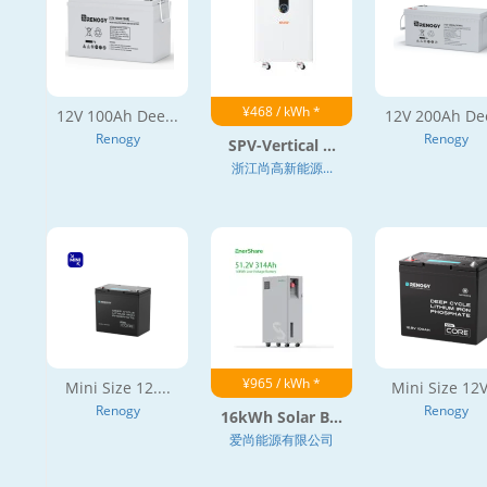
¥468 / kWh *
12V 100Ah Dee...
12V 200Ah Dee
Renogy
Renogy
SPV-Vertical ...
浙江尚高新能源...
¥965 / kWh *
Mini Size 12....
Mini Size 12V.
Renogy
Renogy
16kWh Solar B...
爱尚能源有限公司