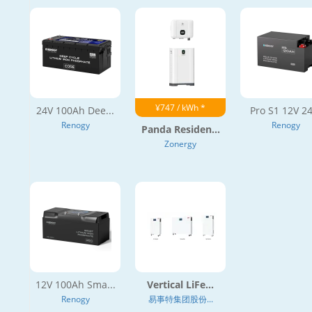
¥747 / kWh *
24V 100Ah Dee...
Pro S1 12V 24
Renogy
Renogy
Panda Residen...
Zonergy
12V 100Ah Sma...
Vertical LiFe...
Renogy
易事特集团股份...