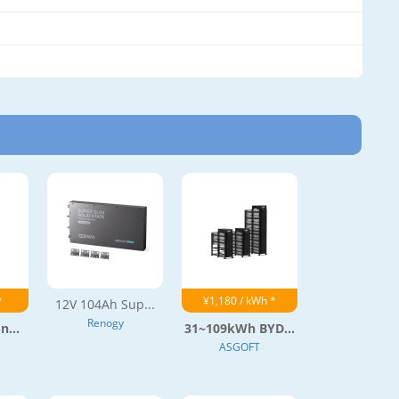
*
¥1,180 / kWh *
12V 104Ah Sup...
Renogy
n...
31~109kWh BYD...
ASGOFT