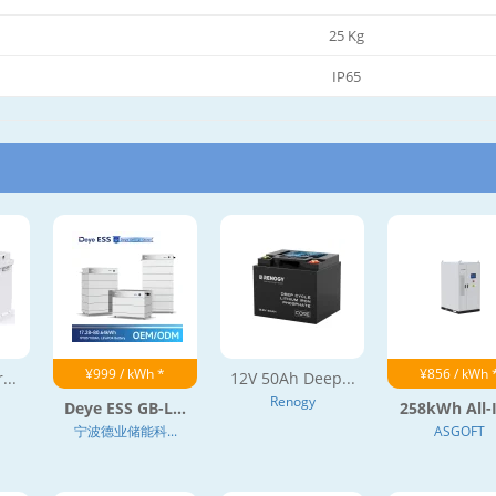
25 Kg
IP65
¥999 / kWh *
¥856 / kWh 
...
12V 50Ah Deep...
Renogy
Deye ESS GB-L...
258kWh All-I
宁波德业储能科...
ASGOFT