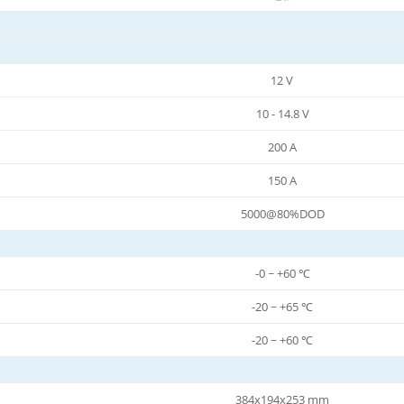
12 V
10 - 14.8 V
200 A
150 A
5000@80%DOD
-0 ~ +60 ℃
-20 ~ +65 ℃
-20 ~ +60 ℃
384x194x253 mm