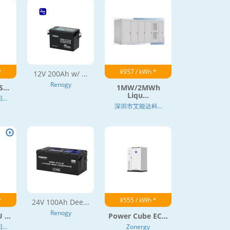
*
¥957 / kWh *
12V 200Ah w/ ...
Renogy
...
1MW/2MWh
Liqu...
..
深圳市艾能达科...
*
¥555 / kWh *
24V 100Ah Dee...
Renogy
 ...
Power Cube EC...
..
Zonergy