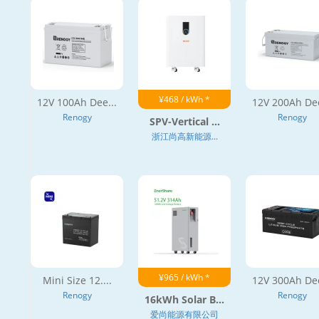
¥468 / kWh *
12V 100Ah Dee...
12V 200Ah Dee
Renogy
Renogy
SPV-Vertical ...
浙江尚高新能源...
¥965 / kWh *
Mini Size 12....
12V 300Ah Dee
Renogy
Renogy
16kWh Solar B...
爱尚能源有限公司