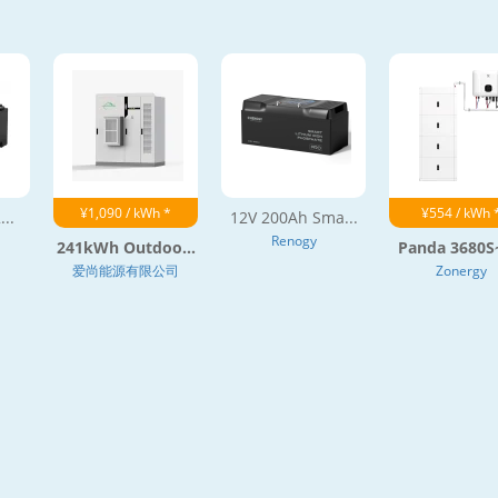
¥1,090 / kWh *
¥554 / kWh 
...
12V 200Ah Sma...
Renogy
241kWh Outdoo...
Panda 3680S~
爱尚能源有限公司
Zonergy