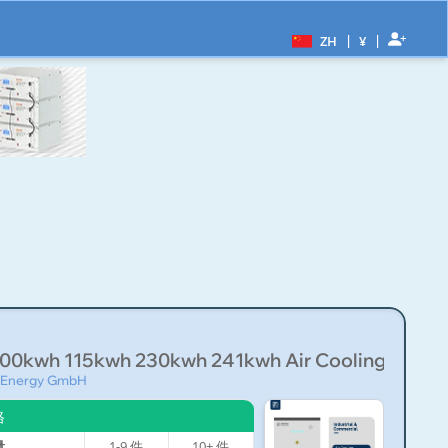
|
|
ZH
¥
00kwh 115kwh 230kwh 241kwh Air Cooling Co...
 Energy GmbH
格
量
1-9
件
10+
件