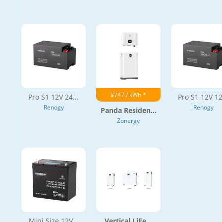
¥747 / kWh *
Pro S1 12V 24...
Pro S1 12V 12
Renogy
Renogy
Panda Residen...
Zonergy
Mini Size 12V...
Vertical LiFe...