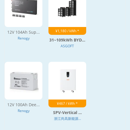
¥1,180 / kWh *
12V 104Ah Sup...
Renogy
31~109kWh BYD...
ASGOFT
¥467 / kWh *
12V 100Ah Dee...
Renogy
SPV-Vertical ...
浙江尚高新能源...