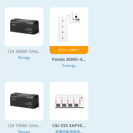
¥553 / kWh *
12V 200Ah Sma...
Renogy
Panda 3680S~6...
Zonergy
12V 100Ah Sma...
C&I ESS EAPVE...
Renogy
易事特集团股份...