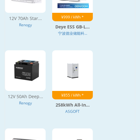
¥999 / kWh *
12V 70Ah Star...
Renogy
Deye ESS GB-L...
宁波德业储能科...
¥855 / kWh *
12V 50Ah Deep...
Renogy
258kWh All-In...
ASGOFT