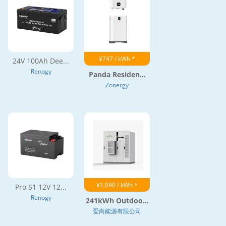
¥747 / kWh *
24V 100Ah Dee...
Renogy
Panda Residen...
Zonergy
¥1,090 / kWh *
Pro S1 12V 12...
Renogy
241kWh Outdoo...
爱尚能源有限公司