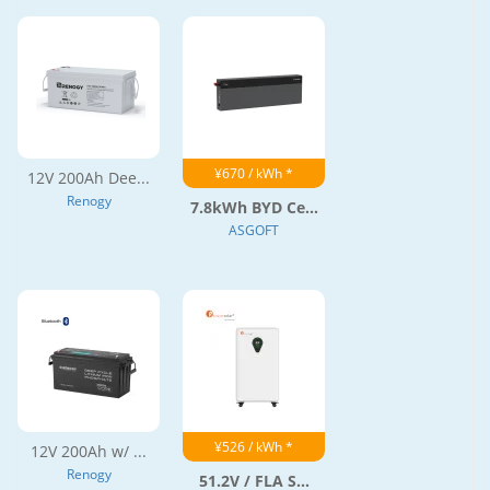
¥670 / kWh *
12V 200Ah Dee...
Renogy
7.8kWh BYD Ce...
ASGOFT
¥526 / kWh *
12V 200Ah w/ ...
Renogy
51.2V / FLA S...