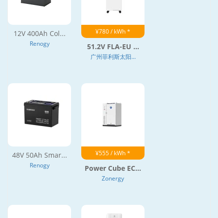
¥780 / kWh *
12V 400Ah Col...
Renogy
51.2V FLA-EU ...
广州菲利斯太阳...
¥555 / kWh *
48V 50Ah Smar...
Renogy
Power Cube EC...
Zonergy