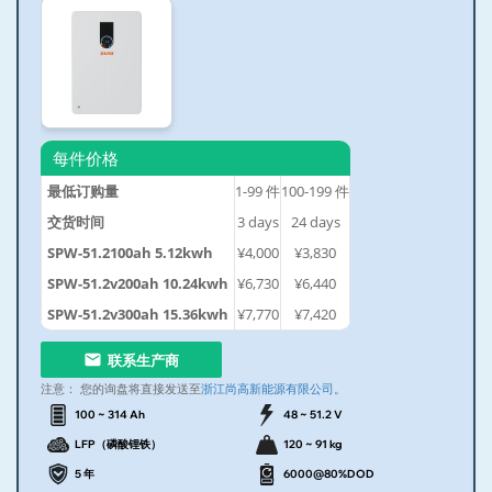
每件价格
最低订购量
1-99
件
100-199
件
交货时间
3
days
24
days
SPW-51.2100ah 5.12kwh
¥4,000
¥3,830
SPW-51.2v200ah 10.24kwh
¥6,730
¥6,440
SPW-51.2v300ah 15.36kwh
¥7,770
¥7,420
联系生产商
注意：
您的询盘将直接发送至
浙江尚高新能源有限公司
。
100 ~ 314 Ah
48 ~ 51.2 V
LFP（磷酸锂铁）
120 ~ 91 kg
5 年
6000@80%DOD