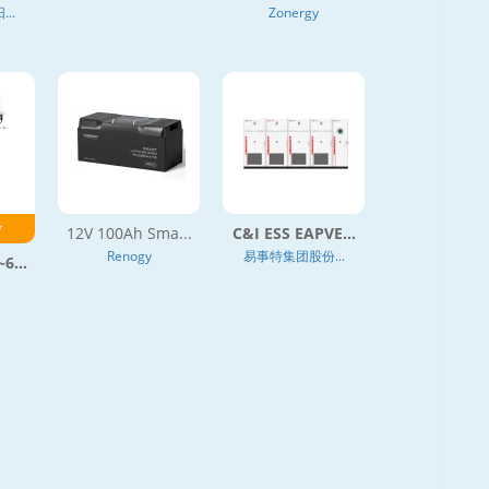
..
Zonergy
*
12V 100Ah Sma...
C&I ESS EAPVE...
Renogy
易事特集团股份...
6...