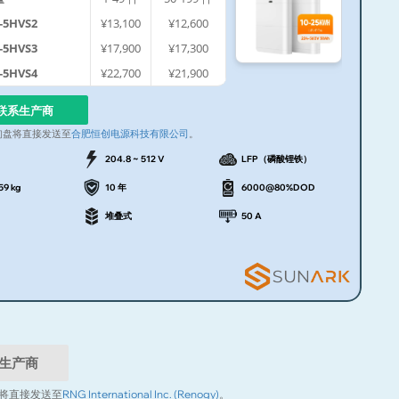
-5HVS2
¥13,100
¥12,600
-5HVS3
¥17,900
¥17,300
-5HVS4
¥22,700
¥21,900
联系生产商
询盘将直接发送至
合肥恒创电源科技有限公司
。
204.8 ~ 512 V
LFP（磷酸锂铁）
59 kg
10 年
6000@80%DOD
堆叠式
50 A
生产商
将直接发送至
RNG International Inc. (Renogy)
。