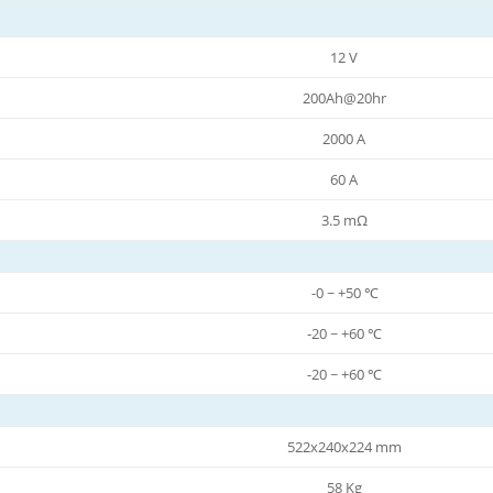
12 V
200Ah@20hr
2000 A
60 A
3.5 mΩ
-0 ~ +50 ℃
-20 ~ +60 ℃
-20 ~ +60 ℃
522x240x224 mm
58 Kg