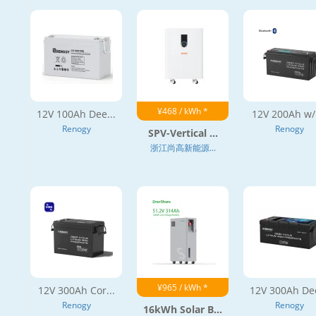
¥468 / kWh *
12V 100Ah Dee...
12V 200Ah w/ 
Renogy
Renogy
SPV-Vertical ...
浙江尚高新能源...
¥965 / kWh *
12V 300Ah Cor...
12V 300Ah Dee
Renogy
Renogy
16kWh Solar B...