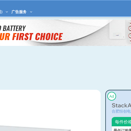
)
广告服务
Ad
StackAr
合肥恒创电
每件价
最低订购