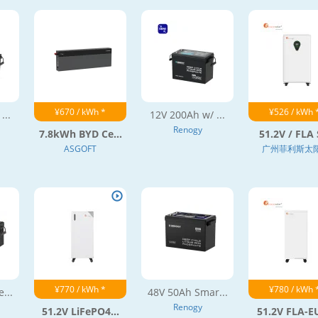
¥670 / kWh *
¥526 / kWh 
...
12V 200Ah w/ ...
Renogy
7.8kWh BYD Ce...
51.2V / FLA S
ASGOFT
广州菲利斯太阳.
¥770 / kWh *
¥780 / kWh 
...
48V 50Ah Smar...
Renogy
51.2V LiFePO4...
51.2V FLA-EU