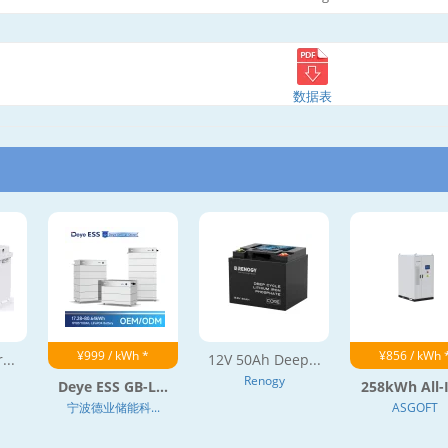
数据表
¥999 / kWh *
¥856 / kWh 
...
12V 50Ah Deep...
Renogy
Deye ESS GB-L...
258kWh All-I
宁波德业储能科...
ASGOFT