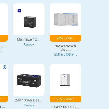
*
¥957 / kWh *
Mini Size 12....
Renogy
...
1MW/2MWh
Liqu...
..
深圳市艾能达科...
*
¥555 / kWh *
24V 100Ah Dee...
Renogy
 ...
Power Cube EC...