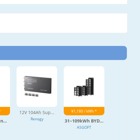
*
¥1,180 / kWh *
12V 104Ah Sup...
Renogy
n...
31~109kWh BYD...
ASGOFT