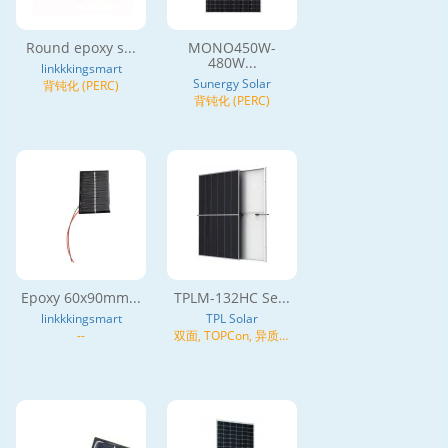
Round epoxy s...
MONO450W-
480W...
linkkkingsmart
Sunergy Solar
背钝化 (PERC)
背钝化 (PERC)
Epoxy 60x90mm...
TPLM-132HC Se...
linkkkingsmart
TPL Solar
--
双面, TOPCon, 异质结
(HJT), N型