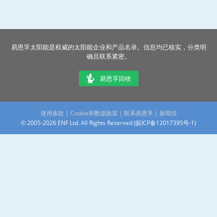
易恩孚太阳能是权威的太阳能企业和产品名录。信息均已核实，分类明
确且联系紧密。
易恩孚回收
使用条款
|
Cookie和数据政策
|
联系易恩孚
|
新闻信
© 2005-2026 ENF Ltd. All Rights Reserved (
皖ICP备12017395号-1
)