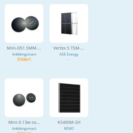
Mini-D51.5MM-...
Vertex S TSM-...
linkkkingsmart
ASE Energy
背接触式
--
Mini-0.13w-so...
KS400M-SH
linkkkingsmart
KENO