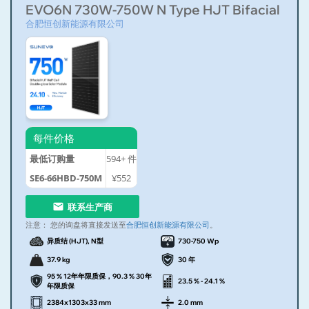
EVO6N 730W-750W N Type HJT Bifacial Doubl
合肥恒创新能源有限公司
每件价格
最低订购量
594+
件
SE6-66HBD-750M
¥552
联系生产商
注意：
您的询盘将直接发送至
合肥恒创新能源有限公司
。
异质结 (HJT), N型
730-750 Wp
37.9 kg
30 年
95 % 12年年限质保，90.3 % 30年
23.5 % - 24.1 %
年限质保
2384x1303x33 mm
2.0 mm