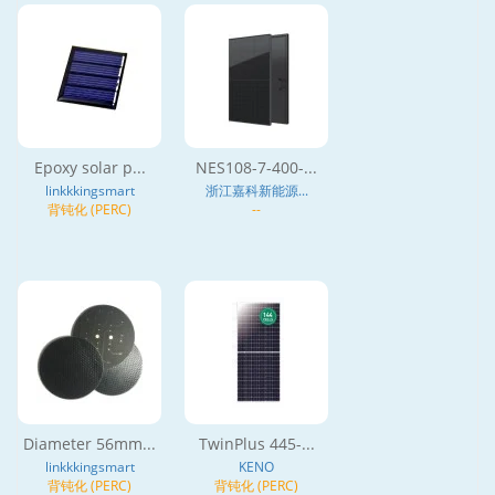
Epoxy solar p...
NES108-7-400-...
linkkkingsmart
浙江嘉科新能源...
背钝化 (PERC)
--
Diameter 56mm...
TwinPlus 445-...
linkkkingsmart
KENO
背钝化 (PERC)
背钝化 (PERC)