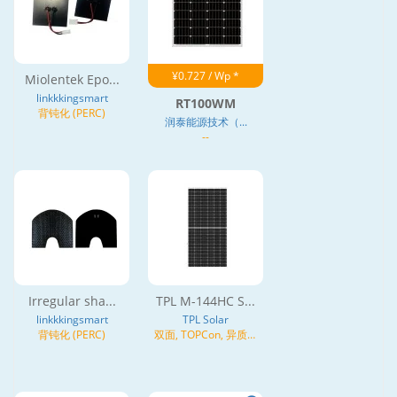
¥0.727 / Wp *
Miolentek Epo...
linkkkingsmart
RT100WM
背钝化 (PERC)
润泰能源技术（...
--
Irregular sha...
TPL M-144HC S...
linkkkingsmart
TPL Solar
背钝化 (PERC)
双面, TOPCon, 异质结
(HJT), N型