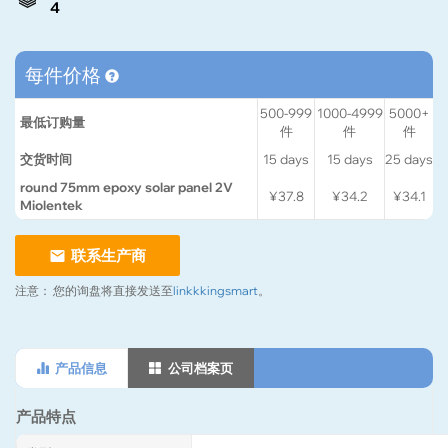
4
每件价格
500-999
1000-4999
5000+
最低订购量
件
件
件
交货时间
15
days
15
days
25
days
round 75mm epoxy solar panel 2V
¥37.8
¥34.2
¥34.1
Miolentek
联系生产商
注意：
您的询盘将直接发送至
linkkkingsmart
。
产品信息
公司档案页
产品特点