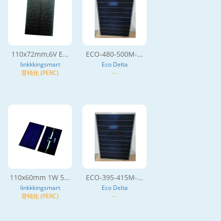
110x72mm,6V E...
ECO-480-500M-...
linkkkingsmart
Eco Delta
背钝化 (PERC)
--
110x60mm 1W 5...
ECO-395-415M-...
linkkkingsmart
Eco Delta
背钝化 (PERC)
--