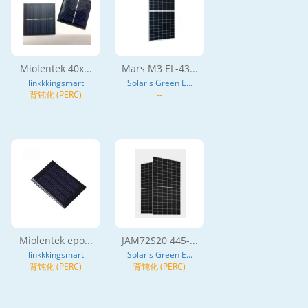
Miolentek 40x...
Mars M3 EL-43...
linkkkingsmart
Solaris Green E...
背钝化 (PERC)
--
Miolentek epo...
JAM72S20 445-...
linkkkingsmart
Solaris Green E...
背钝化 (PERC)
背钝化 (PERC)