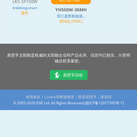
¥0.736 / Wp *
LKS-SF150W
linkkkingsmart
YH550W-36MH
柔性
浙江盈辉新能源...
背钝化 (PERC)
易恩孚太阳能是权威的太阳能企业和产品名录。信息均已核实，分类明
确且联系紧密。
易恩孚回收
使用条款
|
Cookie和数据政策
|
联系易恩孚
|
新闻信
© 2005-2026 ENF Ltd. All Rights Reserved (
皖ICP备12017395号-1
)