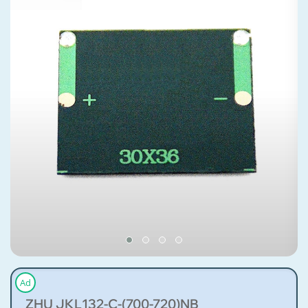
Ad
ZHU JKL132-C-(700-720)NB