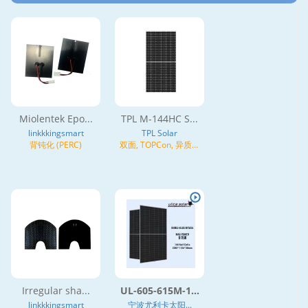
Miolentek Epo...
TPL M-144HC S...
linkkkingsmart
TPL Solar
背钝化 (PERC)
双面, TOPCon, 异质结
(HJT), N型
Irregular sha...
UL-605-615M-1...
linkkkingsmart
宁波尤利卡太阳...