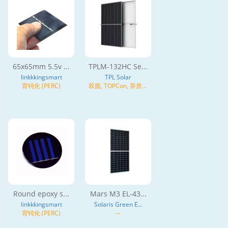
65x65mm 5.5v ...
TPLM-132HC Se...
linkkkingsmart
TPL Solar
背钝化 (PERC)
双面, TOPCon, 异质结
(HJT), N型
Round epoxy s...
Mars M3 EL-43...
linkkkingsmart
Solaris Green E...
背钝化 (PERC)
--