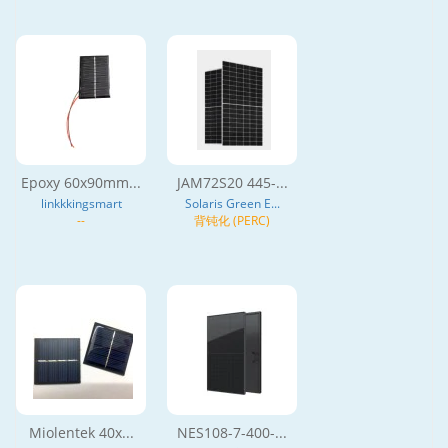
Epoxy 60x90mm...
JAM72S20 445-...
linkkkingsmart
Solaris Green E...
--
背钝化 (PERC)
Miolentek 40x...
NES108-7-400-...