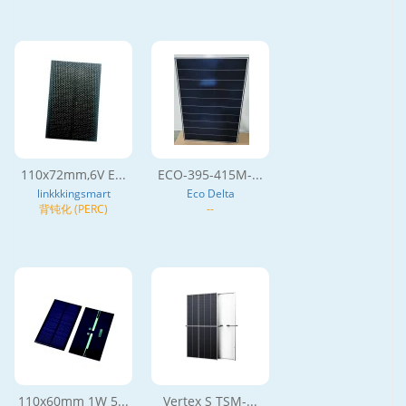
110x72mm,6V E...
ECO-395-415M-...
linkkkingsmart
Eco Delta
背钝化 (PERC)
--
110x60mm 1W 5...
Vertex S TSM-...