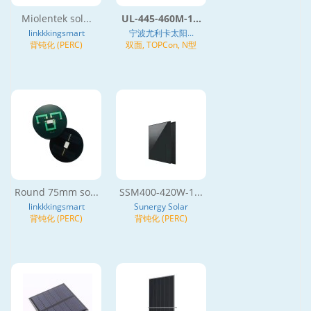
Miolentek sol...
UL-445-460M-1...
linkkkingsmart
宁波尤利卡太阳...
背钝化 (PERC)
双面, TOPCon, N型
Round 75mm so...
SSM400-420W-1...
linkkkingsmart
Sunergy Solar
背钝化 (PERC)
背钝化 (PERC)