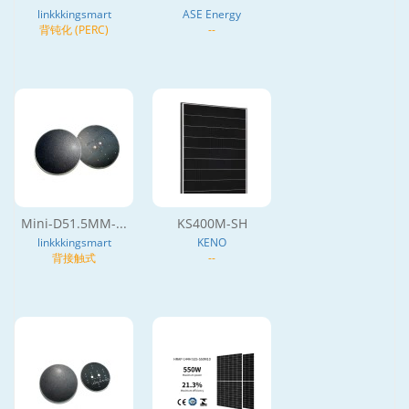
linkkkingsmart
ASE Energy
背钝化 (PERC)
--
Mini-D51.5MM-...
KS400M-SH
linkkkingsmart
KENO
背接触式
--