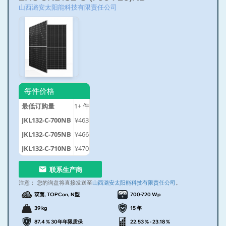
山西潞安太阳能科技有限责任公司
每件价格
最低订购量
1+
件
JKL132-C-700NB
¥463
JKL132-C-705NB
¥466
JKL132-C-710NB
¥470
联系生产商
注意：
您的询盘将直接发送至
山西潞安太阳能科技有限责任公司
。
双面, TOPCon, N型
700-720 Wp
39 kg
15 年
87.4 % 30年年限质保
22.53 % - 23.18 %