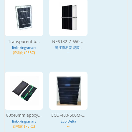
Transparent b...
NES132-7-650-...
linkkkingsmart
浙江嘉科新能源...
背钝化 (PERC)
--
80x40mm epoxy...
ECO-480-500M-...
linkkkingsmart
Eco Delta
背钝化 (PERC)
--