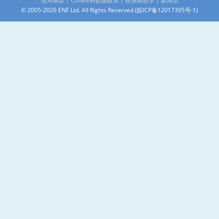
使用条款
|
Cookie和数据政策
|
联系易恩孚
|
新闻信
© 2005-2026 ENF Ltd. All Rights Reserved (
皖ICP备12017395号-1
)