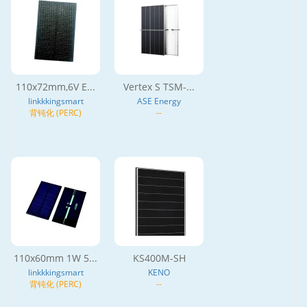
110x72mm,6V E...
Vertex S TSM-...
linkkkingsmart
ASE Energy
背钝化 (PERC)
--
110x60mm 1W 5...
KS400M-SH
linkkkingsmart
KENO
背钝化 (PERC)
--