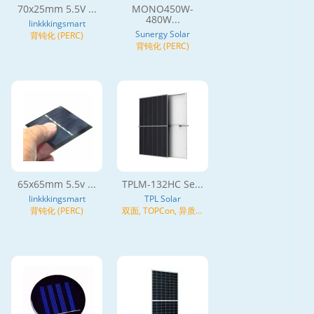
70x25mm 5.5V ...
MONO450W-
480W...
linkkkingsmart
Sunergy Solar
背钝化 (PERC)
背钝化 (PERC)
65x65mm 5.5v ...
TPLM-132HC Se...
linkkkingsmart
TPL Solar
背钝化 (PERC)
双面, TOPCon, 异质结
(HJT), N型