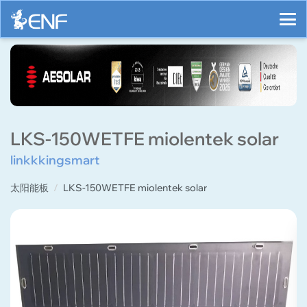
LKS-150WETFE miolentek solar
linkkkingsmart
太阳能板
LKS-150WETFE miolentek solar