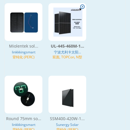
Miolentek sol...
UL-445-460M-1...
linkkkingsmart
宁波尤利卡太阳...
背钝化 (PERC)
双面, TOPCon, N型
Round 75mm so...
SSM400-420W-1...
linkkkingsmart
Sunergy Solar
背钝化 (PERC)
背钝化 (PERC)