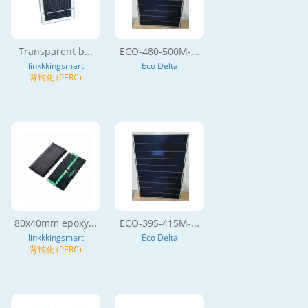
Transparent b...
ECO-480-500M-...
linkkkingsmart
Eco Delta
背钝化 (PERC)
--
80x40mm epoxy...
ECO-395-415M-...
linkkkingsmart
Eco Delta
背钝化 (PERC)
--