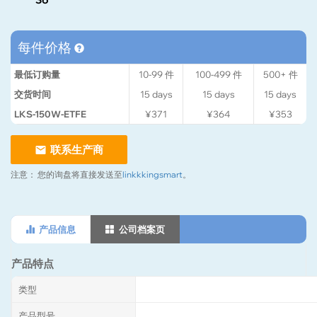
每件价格
最低订购量
10-99
件
100-499
件
500+
件
交货时间
15
days
15
days
15
days
LKS-150W-ETFE
¥371
¥364
¥353
联系生产商
注意：
您的询盘将直接发送至
linkkkingsmart
。
产品信息
公司档案页
产品特点
类型
产品型号