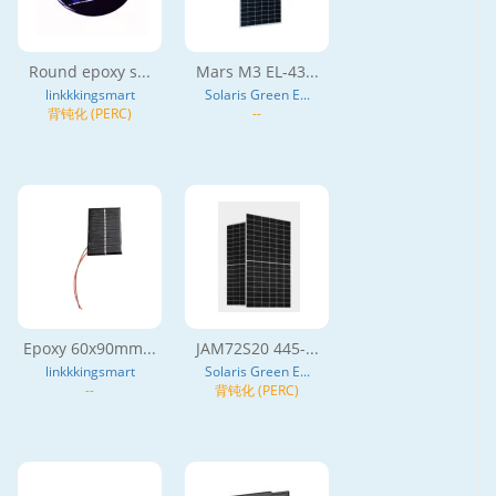
Round epoxy s...
Mars M3 EL-43...
linkkkingsmart
Solaris Green E...
背钝化 (PERC)
--
Epoxy 60x90mm...
JAM72S20 445-...
linkkkingsmart
Solaris Green E...
--
背钝化 (PERC)