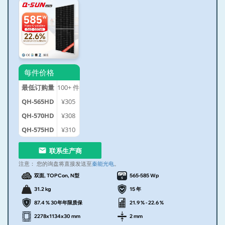
每件价格
最低订购量
100+
件
QH-565HD
¥305
QH-570HD
¥308
QH-575HD
¥310
联系生产商
注意：
您的询盘将直接发送至
秦能光电
。
双面, TOPCon, N型
565-585 Wp
31.2 kg
15 年
87.4 % 30年年限质保
21.9 % - 22.6 %
2278x1134x30 mm
2 mm