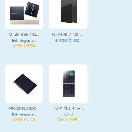
Miolentek 40x...
NES108-7-400-...
linkkkingsmart
浙江嘉科新能源...
背钝化 (PERC)
--
Miolentek epo...
TwinPlus 445-...
linkkkingsmart
KENO
背钝化 (PERC)
背钝化 (PERC)