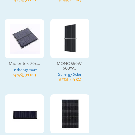
Miolentek 70x...
MONO650W-
660W...
linkkkingsmart
Sunergy Solar
背钝化 (PERC)
背钝化 (PERC)