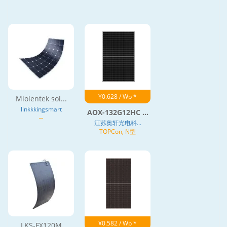
¥0.628 / Wp *
Miolentek sol...
linkkkingsmart
AOX-132G12HC ...
--
江苏奥轩光电科...
TOPCon, N型
¥0.582 / Wp *
LKS-FX120M