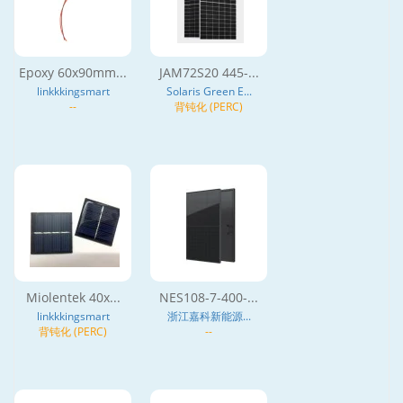
Epoxy 60x90mm...
JAM72S20 445-...
linkkkingsmart
Solaris Green E...
--
背钝化 (PERC)
Miolentek 40x...
NES108-7-400-...
linkkkingsmart
浙江嘉科新能源...
背钝化 (PERC)
--