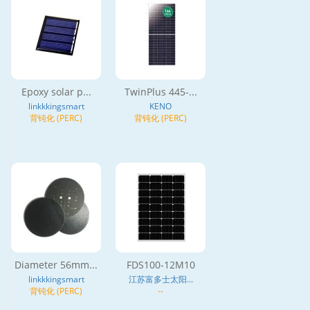
Epoxy solar p...
TwinPlus 445-...
linkkkingsmart
KENO
背钝化 (PERC)
背钝化 (PERC)
Diameter 56mm...
FDS100-12M10
linkkkingsmart
江苏富多士太阳...
背钝化 (PERC)
--