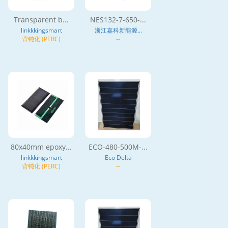
Transparent b...
NES132-7-650-...
linkkkingsmart
浙江嘉科新能源...
背钝化 (PERC)
--
80x40mm epoxy...
ECO-480-500M-...
linkkkingsmart
Eco Delta
背钝化 (PERC)
--