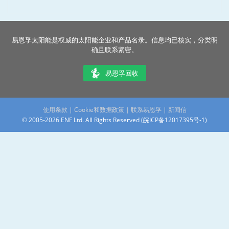
易恩孚太阳能是权威的太阳能企业和产品名录。信息均已核实，分类明
确且联系紧密。
易恩孚回收
使用条款
|
Cookie和数据政策
|
联系易恩孚
|
新闻信
© 2005-2026 ENF Ltd. All Rights Reserved (
皖ICP备12017395号-1
)