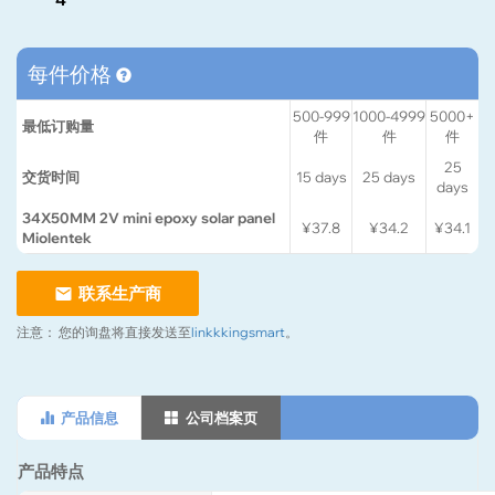
每件价格
500-999
1000-4999
5000+
最低订购量
件
件
件
25
交货时间
15
days
25
days
days
34X50MM 2V mini epoxy solar panel
¥37.8
¥34.2
¥34.1
Miolentek
联系生产商
注意：
您的询盘将直接发送至
linkkkingsmart
。
产品信息
公司档案页
产品特点