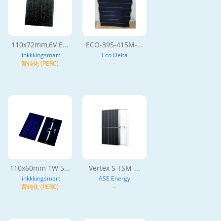
110x72mm,6V E...
ECO-395-415M-...
linkkkingsmart
Eco Delta
背钝化 (PERC)
--
110x60mm 1W 5...
Vertex S TSM-...
linkkkingsmart
ASE Energy
背钝化 (PERC)
--