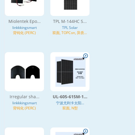
Miolentek Epo...
TPL M-144HC S...
linkkkingsmart
TPL Solar
背钝化 (PERC)
双面, TOPCon, 异质结
(HJT), N型
Irregular sha...
UL-605-615M-1...
linkkkingsmart
宁波尤利卡太阳...
背钝化 (PERC)
双面, N型