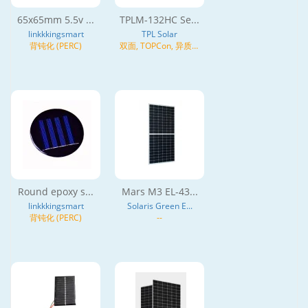
65x65mm 5.5v ...
TPLM-132HC Se...
linkkkingsmart
TPL Solar
背钝化 (PERC)
双面, TOPCon, 异质结
(HJT), N型
Round epoxy s...
Mars M3 EL-43...
linkkkingsmart
Solaris Green E...
背钝化 (PERC)
--