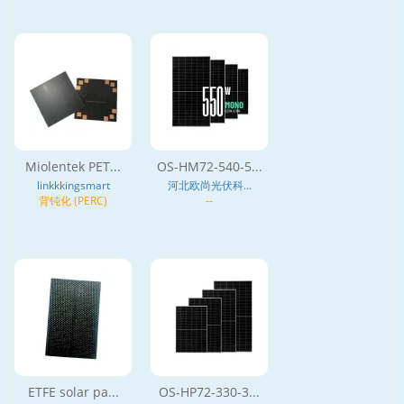
Miolentek PET...
OS-HM72-540-5...
linkkkingsmart
河北欧尚光伏科...
背钝化 (PERC)
--
ETFE solar pa...
OS-HP72-330-3...