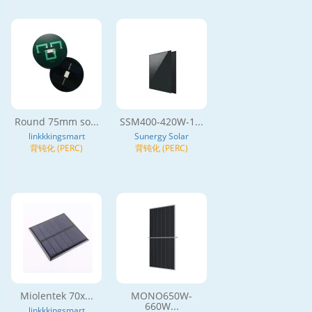
Round 75mm so...
SSM400-420W-1...
linkkkingsmart
Sunergy Solar
背钝化 (PERC)
背钝化 (PERC)
Miolentek 70x...
MONO650W-
660W...
linkkkingsmart