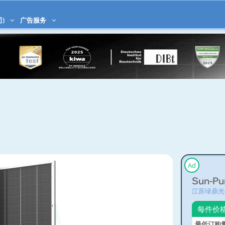
司)
广告服务
Ad
Sun-Pu
江苏绿鼎光
每件价
最低订购