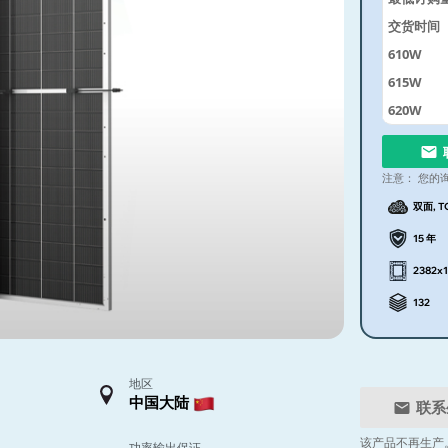
交货时间
610W
615W
620W
注意：
您的
双面, T
15 年
2382x
132
地区
中国大陆
联系
该产品不再生产
功率输出保证