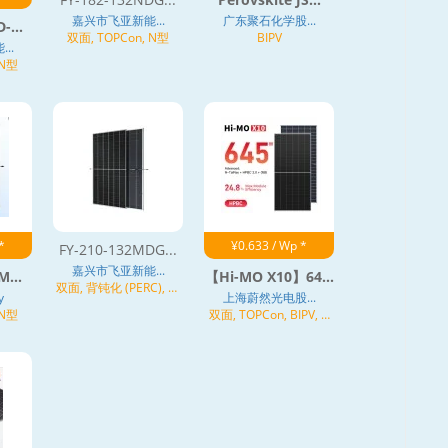
嘉兴市飞亚新能...
广东聚石化学股...
-...
双面, TOPCon, N型
BIPV
..
 N型
*
¥0.633 / Wp *
FY-210-132MDG...
嘉兴市飞亚新能...
M...
【Hi-MO X10】64...
双面, 背钝化 (PERC), 异
y
上海蔚然光电股...
质结 (HJT)
 N型
双面, TOPCon, BIPV, N
型