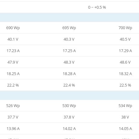
0 ~ +0.5 %
690 Wp
695 Wp
700 Wp
40.1 V
40.3 V
40.5 V
17.23 A
17.25 A
17.29 A
47.9 V
48.3 V
48.6 V
18.25 A
18.28 A
18.32 A
22.2 %
22.4 %
22.5 %
526 Wp
530 Wp
534 Wp
37.7 V
37.8 V
38 V
13.96 A
14.02 A
14.05 A