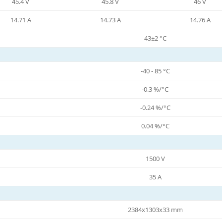
45.4 V
45.8 V
46 V
14.71 A
14.73 A
14.76 A
43±2 °C
-40 - 85 °C
-0.3 %/°C
-0.24 %/°C
0.04 %/°C
1500 V
35 A
2384x1303x33 mm