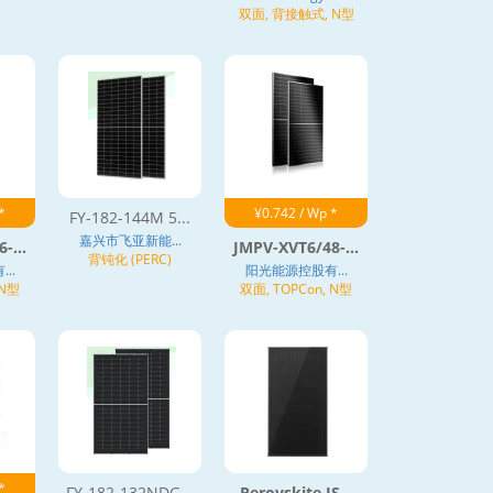
双面, 背接触式, N型
*
¥0.742 / Wp *
FY-182-144M 5...
嘉兴市飞亚新能...
-...
JMPV-XVT6/48-...
背钝化 (PERC)
..
阳光能源控股有...
 N型
双面, TOPCon, N型
*
FY-182-132NDG...
Perovskite JS...