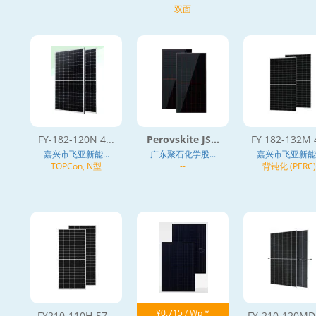
N型
双面
FY-182-120N 4...
Perovskite JS...
FY 182-132M 4
嘉兴市飞亚新能...
广东聚石化学股...
嘉兴市飞亚新能..
TOPCon, N型
--
背钝化 (PERC)
¥0.715 / Wp *
FY210-110H-57...
FY-210-120MDG