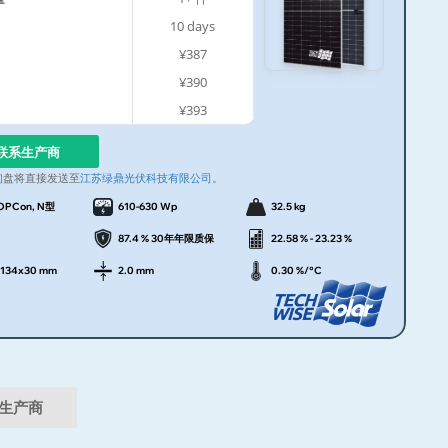
10
days
¥387
¥390
¥393
联系生产商
询盘将直接发送至
江苏绿鼎光伏科技有限公司
。
OPCon, N型
610-630 Wp
32.5 kg
87.4 % 30年年限质保
22.58 % - 23.23 %
1134x30 mm
2.0 mm
0.30 %/°C
生产商
。