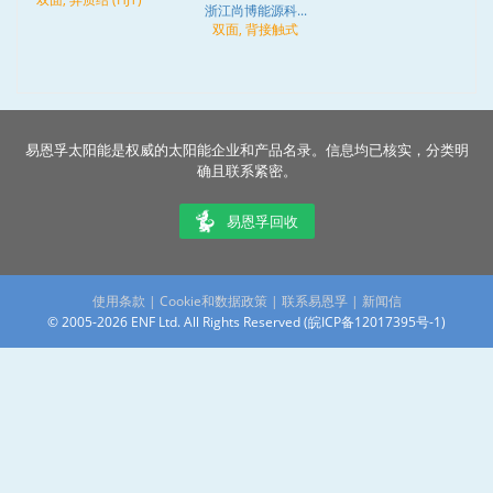
浙江尚博能源科...
双面, 背接触式
易恩孚太阳能是权威的太阳能企业和产品名录。信息均已核实，分类明
确且联系紧密。
易恩孚回收
使用条款
|
Cookie和数据政策
|
联系易恩孚
|
新闻信
© 2005-2026 ENF Ltd. All Rights Reserved (
皖ICP备12017395号-1
)