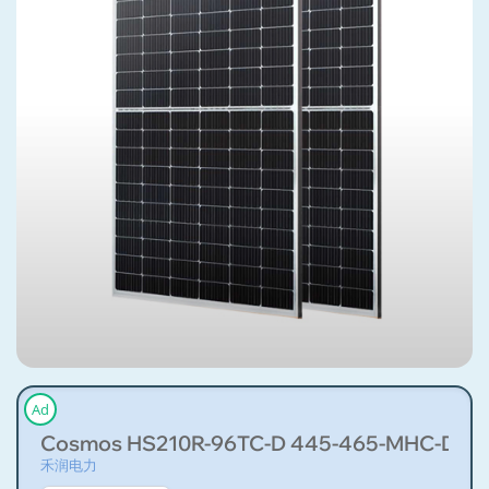
Ad
Cosmos HS210R-96TC-D 445-465-MHC-D
禾润电力