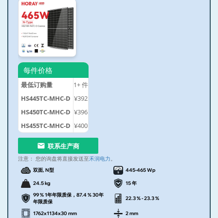
每件价格
最低订购量
1+
件
HS445TC-MHC-D
¥392
HS450TC-MHC-D
¥396
HS455TC-MHC-D
¥400
联系生产商
注意：
您的询盘将直接发送至
禾润电力
。
双面, N型
445-465 Wp
24.5 kg
15 年
99 % 1年年限质保，87.4 % 30年
22.3 % - 23.3 %
年限质保
1762x1134x30 mm
2 mm