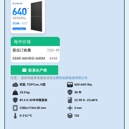
每件价格
最低订购量
720+
件
SE6R-66HBD-640M
¥448
联系生产商
注意：
您的询盘将直接发送至
合肥恒创新能源有限公司
。
双面, TOPCon, N型
620-640 Wp
33.5 kg
30 年
87.4 % 30年年限质保
22.95 % - 23.68 %
2382x1134x30 mm
2 mm
0.3 %/°C
132