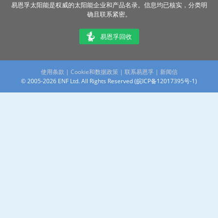
易恩孚太阳能是权威的太阳能企业和产品名录。信息均已核实，分类明
确且联系紧密。
易恩孚回收
使用条款
|
Cookie和数据政策
|
联系易恩孚
|
新闻信
© 2005-2026 ENF Ltd. All Rights Reserved (
皖ICP备12017395号-1
)