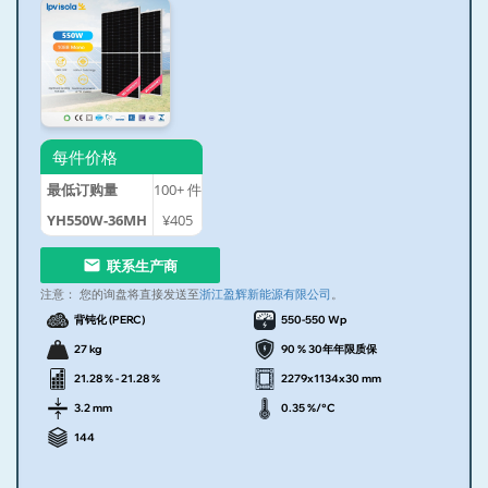
每件价格
最低订购量
100+
件
YH550W-36MH
¥405
联系生产商
注意：
您的询盘将直接发送至
浙江盈辉新能源有限公司
。
背钝化 (PERC)
550-550 Wp
27 kg
90 % 30年年限质保
21.28 % - 21.28 %
2279x1134x30 mm
3.2 mm
0.35 %/°C
144