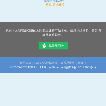
浙江尚博能源科...
双面, 背接触式
易恩孚太阳能是权威的太阳能企业和产品名录。信息均已核实，分类明
确且联系紧密。
易恩孚回收
使用条款
|
Cookie和数据政策
|
联系易恩孚
|
新闻信
© 2005-2026 ENF Ltd. All Rights Reserved (
皖ICP备12017395号-1
)