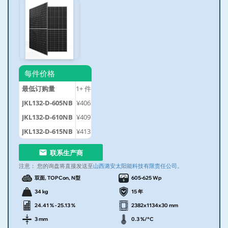
每件价格
最低订购量
1+
件
JKL132-D-605NB
¥406
JKL132-D-610NB
¥409
JKL132-D-615NB
¥413
联系生产商
注意：
您的询盘将直接发送至
山西潞安太阳能科技有限责任公司
。
双面, TOPCon, N型
605-625 Wp
34 kg
15 年
24.41 % - 25.13 %
2382x1134x30 mm
3 mm
0.3 %/°C