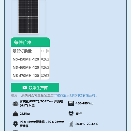
每件价格
最低订购量
1+
件
NS-450MH-120
¥263
NS-460MH-120
¥263
NS-470MH-120
¥263
联系生产商
注意：
您的询盘将直接发送至
宁波晶冠太阳能科技有限公司
。
背钝化 (PERC), TOPCon, 异质结
450-485 Wp
(HJT), N型
21.5 kg
15 年
93 % 15年年限质保，89 % 25年年
20.8 % - 22.42 %
限质保