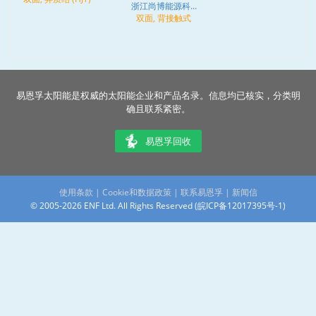
浙江尚博能源科...
双面, 背接触式
易恩孚太阳能是权威的太阳能企业和产品名录。信息均已核实，分类明
确且联系紧密。
易恩孚回收
使用条款
|
Cookie和数据政策
|
联系易恩孚
|
新闻信
© 2005-2026 ENF Ltd. All Rights Reserved (
皖ICP备12017395号-1
)