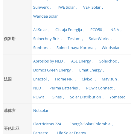
Sunwerk，
TWE Solar，
VEH Solar，
Wandaa Solar
AltSolar，
Cistaja Energija，
ECO50，
NSIA，
俄罗斯
Solnechny Briz，
Teslum，
SolarWorks，
Sunhors，
Solnechnaya Korona，
Windsolar
Aprosios by NED，
ASE Energy，
Solarchoc，
Domos Green Energy，
Emat Energy，
法国
Enecsol，
Home NRJ，
CiviSol，
Mavisun，
NED，
Perma Batteries，
POwR Connect，
POwR，
Sines，
Solar Distribution，
Yomatec
菲律宾
Netsolar
Electricistas 724，
Energía Solar Colombia，
哥伦比亚
Ferragro，
Life Solar Energy