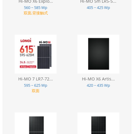
Hi-MO X6 Explo...
Hi-MO 5m LR5-5...
560 ~ 585 Wp
405 ~ 425 Wp
双面,背接触式
Hi-MO 7 LR7-72...
Hi-MO X6 Artis...
595 ~ 625 Wp
420 ~ 435 Wp
双面