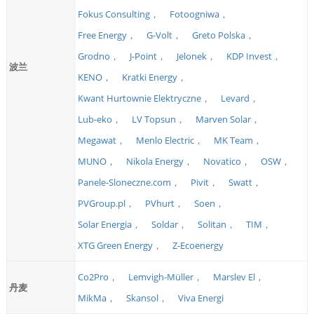
Fokus Consulting，
Fotoogniwa，
Free Energy，
G-Volt，
Greto Polska，
Grodno，
J-Point，
Jelonek，
KDP Invest，
波兰
KENO，
Kratki Energy，
Kwant Hurtownie Elektryczne，
Levard，
Lub-eko，
LV Topsun，
Marven Solar，
Megawat，
Menlo Electric，
MK Team，
MUNO，
Nikola Energy，
Novatico，
OSW，
Panele-Sloneczne.com，
Pivit，
Swatt，
PVGroup.pl，
PVhurt，
Soen，
Solar Energia，
Soldar，
Solitan，
TIM，
XTG Green Energy，
Z-Ecoenergy
Co2Pro，
Lemvigh-Müller，
Marslev El，
丹麦
MikMa，
Skansol，
Viva Energi