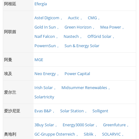
阿根廷
Efergía
Astel Digicom，
Auctic，
CMG，
Gold In Sun，
Green Horizon，
Mea Power，
阿联酋
Naif Falcon，
Nastech，
OffGrid Solar，
PowernSun，
Sun & Energy Solar
阿曼
MGE
埃及
Neo Energy，
Power Capital
Irish Solar，
Midsummer Renewables，
爱尔兰
Solartricity
爱沙尼亚
Evas B&P，
Solar Station，
Solligent
3Buy Solar，
Energy3000 Solar，
Greenfuture，
奥地利
GC-Gruppe Österreich，
Siblik，
SOLARVIC，