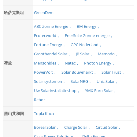
哈萨克斯坦
GreenDem
ABC Zonne Energie，
BM Energy，
Ecotecworld，
EnerSolar Zonne-energie，
Fortune Energy，
GPC Nederland，
Groothandel Solar，
JB Solar，
Memodo，
荷兰
Mensonides，
Natec，
Photon Energy，
PowerVolt，
Solar Bouwmarkt，
Solar Trust，
Solar-systemen，
SolarNRG，
Uniz Solar，
Uw Solarinstallatieshop，
YMX Euro Solar，
Rebor
黑山共和国
Topla Kuca
Boreal Solar，
Charge Solar，
Circuit Solar，
Clear Power Solutions，
Delta Energy，