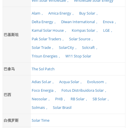
Win Solar Wholesale，
Wholesale Solar Energy
Alam，
Amica Energy，
Buy Solar，
Delta Energy，
Diwan International，
Enova，
Kamal Solar House，
Kompas Solar，
LGE，
巴基斯坦
Pak Solar Traders，
Solar Source，
Solar Trade，
SolarCity，
Solcraft，
Trisun Energies，
W11 Stop Solar
巴拿马
The Sol Patch
Adias Sol.ar，
Acqua Solar，
Evolusom，
Foco Energia，
Fotus Distribuidora Solar，
巴西
Neosolar，
PHB，
RB Solar，
SB Solar，
Solmais，
Solar Brasil
白俄罗斯
Solar Time