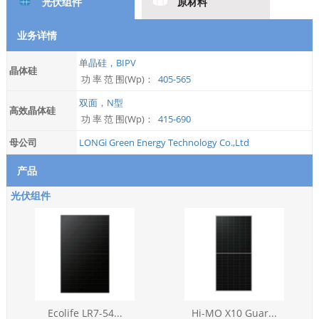
光伏组件
原材料
业务详情
单晶硅，BIPV
晶体硅
功 率 范 围(Wp)：
405-565
双面，N型
高效晶体硅
功 率 范 围(Wp)：
415-690
母公司
LONGi Green Energy Technology Co.,Ltd
产品
光伏组件
Ecolife LR7-54...
Hi-MO X10 Guar...