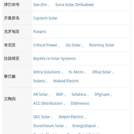
津巴布韦
Siw-Zim，
Sona Solar Zimbabwe
开曼群岛
Caytech Solar
克罗地亚
Paxpro
肯尼亚
Critical Power，
Go Solar，
Roomny Solar
拉脱维亚
BayWa re Solar Systems
Mitra Solutions，
N. Micro，
Ofoq Solar，
黎巴嫩
Solaris，
Waked Electric
AR Solar，
BSP，
Solatera，
SPgrupe，
立陶宛
ACC Distribution，
Didmenos
DEC Solar，
Delphi Electric，
Dorotheum Solar，
EnergoDepot，