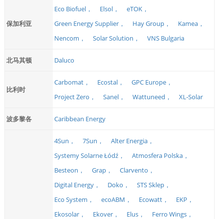
Eco Biofuel，
Elsol，
eTOK，
保加利亚
Green Energy Supplier，
Hay Group，
Kamea，
Nencom，
Solar Solution，
VNS Bulgaria
北马其顿
Daluco
Carbomat，
Ecostal，
GPC Europe，
比利时
Project Zero，
Sanel，
Wattuneed，
XL-Solar
波多黎各
Caribbean Energy
4Sun，
7Sun，
Alter Energia，
Systemy Solarne Łódź，
Atmosfera Polska，
Besteon，
Grap，
Clarvento，
Digital Energy，
Doko，
STS Sklep，
Eco System，
ecoABM，
Ecowatt，
EKP，
Ekosolar，
Ekover，
Elus，
Ferro Wings，