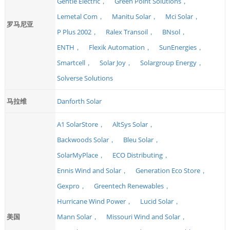
Gentle Electric，
Green Point Solutions，
Lemetal Com，
Manitu Solar，
Mci Solar，
罗马尼亚
P Plus 2002，
Ralex Transoil，
BNsol，
ENTH，
Flexik Automation，
SunEnergies，
Smartcell，
Solar Joy，
Solargroup Energy，
Solverse Solutions
马拉维
Danforth Solar
A1 SolarStore，
AltSys Solar，
Backwoods Solar，
Bleu Solar，
SolarMyPlace，
ECO Distributing，
Ennis Wind and Solar，
Generation Eco Store，
Gexpro，
Greentech Renewables，
Hurricane Wind Power，
Lucid Solar，
美国
Mann Solar，
Missouri Wind and Solar，