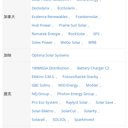
Domolynx，
ÉcoSolaris，
加拿大
Evalence Renewables，
Frankensolar，
Hub Power，
Prairie Sun Solar，
Rematek Énergie，
RockSolar，
SPS，
Solex Power，
WeGo Solar，
WRB
加纳
Optima Solar Systems
100MEGA Distribution，
Battery Charger CZ，
Elektro S.M.S.，
Fotovoltaické Stavby，
GBC Solino，
MID Energy，
Mobler，
捷克
NEJ Group，
Photon Energy Group，
Pro Eco System，
Raylyst Solar，
Solar Save，
Solar-Elektro，
SolarCut，
Solarity，
Solavail，
SOLSOL，
Sparkinvest