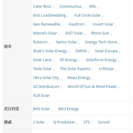
Cater Bros，
Communica，
ERS，
End Loadshedding，
Full Circle Solar，
Geo Renewable，
Haultron，
Invert Solar，
Marcel’s Solar，
OGT Solar，
Rhino Sun，
Rubicon，
Sector Solar，
Energy Tech Store，
南非
Shak's Solar Energy，
SIWSA，
Solar Europe，
Solar Lane，
SP-Energy，
Solarforce Energy，
Tesla Solar，
The Solar Experts，
U-RSolar，
Ultra Solar City，
Weya Energy，
AZ Distributors，
World Of Sun & Wind Power，
XLB Solar
尼日利亚
JMG Solar，
ME3 Energy
挪威
2 Soler，
SJ Produkter，
STS，
Suncel