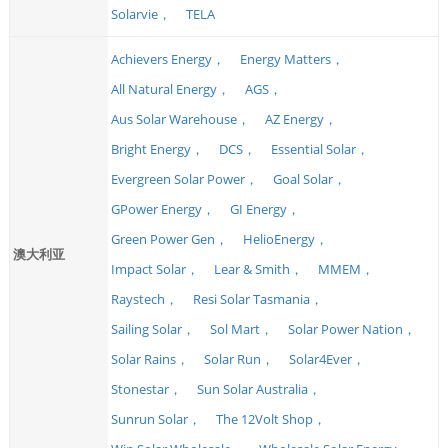
Solarvie，
TELA
Achievers Energy，
Energy Matters，
All Natural Energy，
AGS，
Aus Solar Warehouse，
AZ Energy，
Bright Energy，
DCS，
Essential Solar，
Evergreen Solar Power，
Goal Solar，
GPower Energy，
GI Energy，
Green Power Gen，
HelioEnergy，
澳大利亚
Impact Solar，
Lear & Smith，
MMEM，
Raystech，
Resi Solar Tasmania，
Sailing Solar，
Sol Mart，
Solar Power Nation，
Solar Rains，
Solar Run，
Solar4Ever，
Stonestar，
Sun Solar Australia，
Sunrun Solar，
The 12Volt Shop，