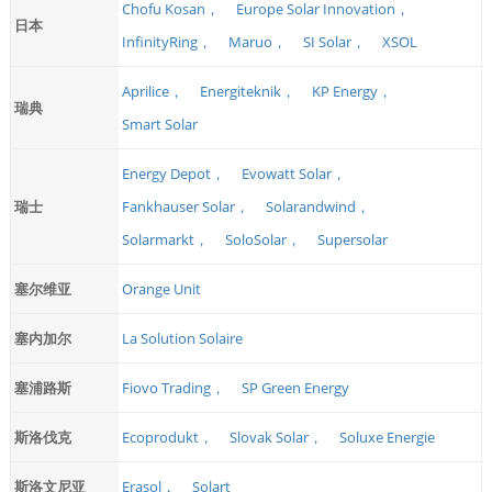
Chofu Kosan，
Europe Solar Innovation，
日本
InfinityRing，
Maruo，
SI Solar，
XSOL
Aprilice，
Energiteknik，
KP Energy，
瑞典
Smart Solar
Energy Depot，
Evowatt Solar，
瑞士
Fankhauser Solar，
Solarandwind，
Solarmarkt，
SoloSolar，
Supersolar
塞尔维亚
Orange Unit
塞内加尔
La Solution Solaire
塞浦路斯
Fiovo Trading，
SP Green Energy
斯洛伐克
Ecoprodukt，
Slovak Solar，
Soluxe Energie
斯洛文尼亚
Erasol，
Solart