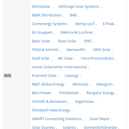
AlohaSolar，
Arbitrage Solar Systems，
B&M Distribution，
BAB，
Comenergy Systems，
Densys pv5，
E-Peak，
EA Gruppen，
Elektronik Lochner，
Basic Solar，
Epax Solar，
EWS，
FEGA & Schmitt，
GermanPV，
GMS Solar，
Greif Solar，
IBC Solar，
Intra Photovoltaics，
Inutec Solarcenter International，
德国
Krannich Solar，
Lanergy，
M&T Global Energy，
Memodo，
Netzgrün，
Mini Power，
PVSelected，
Rongstar Energy，
Schmitt & Zerreissen，
SegenSolar，
Shinetech New Energy，
SMART Connecting Solutions，
Solar Depot，
Solar Express，
Solarics，
SonnenlichtEnergie，