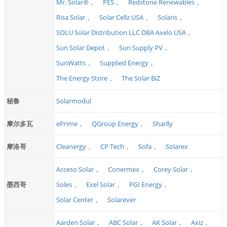
Mr. Solar®，
PES，
Redstone Renewables，
Risa Solar，
Solar Cellz USA，
Solaris，
SOLU Solar Distribution LLC DBA Axelo USA，
Sun Solar Depot，
Sun Supply PV，
SunWatts，
Supplied Energy，
The Energy Store，
The Solar BiZ
秘鲁
Solarmodul
摩尔多瓦
ePrime，
QGroup Energy，
Sharlly
摩洛哥
Cleanergy，
CP Tech，
Sofa，
Solarex
Acceso Solar，
Conermex，
Corey Solar，
墨西哥
Soles，
Exel Solar，
PGI Energy，
Solar Center，
Solarever
Aarden Solar，
ABC Solar，
AK Solar，
Axiz，