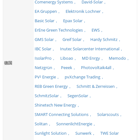
Comenergy Systems，
David-Solar，
EA Gruppen，
Elektronik Lochner，
Basic Solar，
Epax Solar，
ErEne Green Technologies，
EWS，
GMS Solar，
Greif Solar，
Hardy Schmitz，
IBC Solar，
Inutec Solarcenter International，
IsolarPro，
Liboao，
MD Enrgy，
Memodo，
德国
Netzgrün，
Peeek，
Photovoltaik4all，
PV² Energie，
pvXchange Trading，
REB Green Energy，
Schmitt & Zerreissen，
SchmitzSolar，
SegenSolar，
Shinetech New Energy，
SMART Connecting Solutions，
Solarscouts，
Solitan，
SonnenlichtEnergie，
Sunlight Solution，
Sunwerk，
TWE Solar