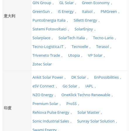
GIN Group，
GL Solar，
Green Economy，
GreenSun，
iS Energy，
Italsol，
PMGreen，
意大利
PuntoEnergia Italia，
Silletti Energy，
Sistemi Fotovoltaici，
SolarEnjoy，
Solarplace，
SolarTech Italia，
Tecno-Lario，
Tecno-Logistica.IT，
Tecnoelle，
Terasol，
Triveneto Trade，
Utopia，
VP Solar，
Zotec Solar
Ankit Solar Power，
DK Solar，
EnPossibilities，
eSV Connect，
Go Solar，
IAPL，
NZO Energy，
OneKlick Techno Renewable，
Premium Solar，
ProSS，
印度
ReNova Pulse Energy，
Solar Master，
Sonic Industrial Sales，
Sunray Solar Solution，
Swami Energy，