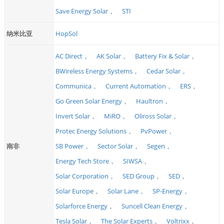
Save Energy Solar，
STI
纳米比亚
HopSol
AC Direct，
AK Solar，
Battery Fix & Solar，
BWireless Energy Systems，
Cedar Solar，
Communica，
Current Automation，
ERS，
Go Green Solar Energy，
Haultron，
Invert Solar，
MiRO，
Oliross Solar，
Protec Energy Solutions，
PvPower，
南非
SB Power，
Sector Solar，
Segen，
Energy Tech Store，
SIWSA，
Solar Corporation，
SED Group，
SED，
Solar Europe，
Solar Lane，
SP-Energy，
Solarforce Energy，
Suncell Clean Energy，
Tesla Solar，
The Solar Experts，
Voltrixx，