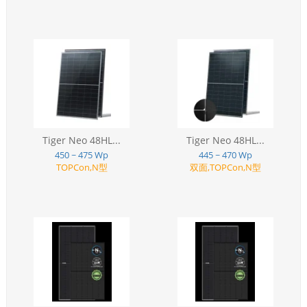
Tiger Neo 48HL...
Tiger Neo 48HL...
450 ~ 475 Wp
445 ~ 470 Wp
TOPCon,N型
双面,TOPCon,N型