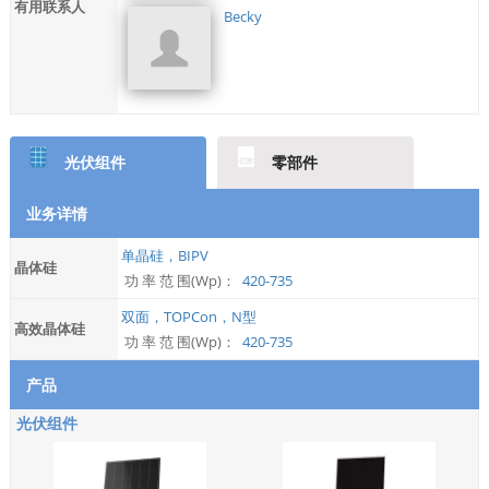
有用联系人
Becky
光伏组件
零部件
业务详情
单晶硅，BIPV
晶体硅
功 率 范 围(Wp)：
420-735
双面，TOPCon，N型
高效晶体硅
功 率 范 围(Wp)：
420-735
产品
光伏组件