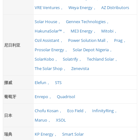
VRE Ventures，
Weya Energy，
AZ Distributors
Solar House，
Gennex Technologies，
HakunaSolar™，
ME3 Energy，
Mitobi，
Ozil Assistant，
Power Solution Mall，
Prag，
尼日利亚
Prosolar Energy，
Solar Depot Nigeria，
SolarKobo，
Solatrify，
Techland Solar，
The Solar Shop，
Zenevista
挪威
Elefun，
STS
葡萄牙
Enrepo，
Quadrisol
Chofu Kosan，
Eco Field，
InfinityRing，
日本
Maruo，
XSOL
瑞典
KP Energy，
Smart Solar