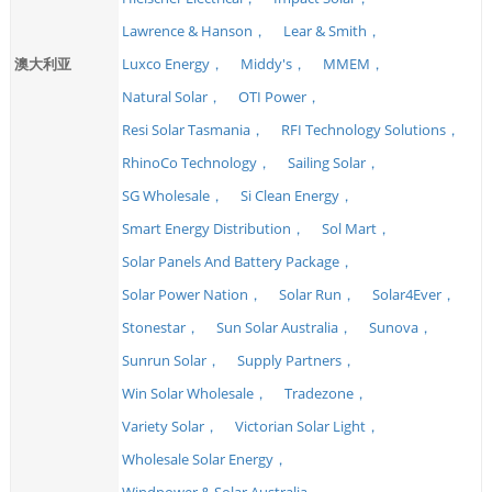
Lawrence & Hanson，
Lear & Smith，
澳大利亚
Luxco Energy，
Middy's，
MMEM，
Natural Solar，
OTI Power，
Resi Solar Tasmania，
RFI Technology Solutions，
RhinoCo Technology，
Sailing Solar，
SG Wholesale，
Si Clean Energy，
Smart Energy Distribution，
Sol Mart，
Solar Panels And Battery Package，
Solar Power Nation，
Solar Run，
Solar4Ever，
Stonestar，
Sun Solar Australia，
Sunova，
Sunrun Solar，
Supply Partners，
Win Solar Wholesale，
Tradezone，
Variety Solar，
Victorian Solar Light，
Wholesale Solar Energy，
Windpower & Solar Australia