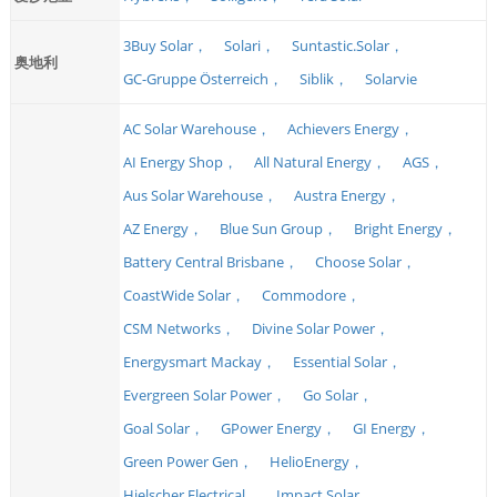
3Buy Solar，
Solari，
Suntastic.Solar，
奥地利
GC-Gruppe Österreich，
Siblik，
Solarvie
AC Solar Warehouse，
Achievers Energy，
AI Energy Shop，
All Natural Energy，
AGS，
Aus Solar Warehouse，
Austra Energy，
AZ Energy，
Blue Sun Group，
Bright Energy，
Battery Central Brisbane，
Choose Solar，
CoastWide Solar，
Commodore，
CSM Networks，
Divine Solar Power，
Energysmart Mackay，
Essential Solar，
Evergreen Solar Power，
Go Solar，
Goal Solar，
GPower Energy，
GI Energy，
Green Power Gen，
HelioEnergy，
Hielscher Electrical，
Impact Solar，