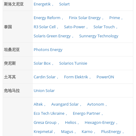
斯洛文尼亚
Energetik，
Solart
Energy Reform，
Finix Solar Energy，
Prime，
泰国
R3 Solar Cell，
Sato-Power，
Solar Touch，
Solaris Green Energy，
Sunnergy Technology
坦桑尼亚
Photons Energy
突尼斯
Solar Box，
Solarios Tunisie
土耳其
Cardin Solar，
Form Elektrik，
PowerON
危地马拉
Union Solar
Altek，
Avangard Solar，
Avtonom，
Eco Tech Ukraine，
Energo Partner，
Gresa Group，
Helios，
Hexagon-Energy，
Krepmetal，
Magus，
Karno，
PlusEnergy，