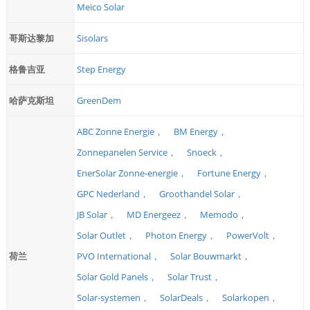
Meico Solar
哥斯达黎加
Sisolars
格鲁吉亚
Step Energy
哈萨克斯坦
GreenDem
ABC Zonne Energie，
BM Energy，
Zonnepanelen Service，
Snoeck，
EnerSolar Zonne-energie，
Fortune Energy，
GPC Nederland，
Groothandel Solar，
JB Solar，
MD Energeez，
Memodo，
Solar Outlet，
Photon Energy，
PowerVolt，
荷兰
PVO International，
Solar Bouwmarkt，
Solar Gold Panels，
Solar Trust，
Solar-systemen，
SolarDeals，
Solarkopen，