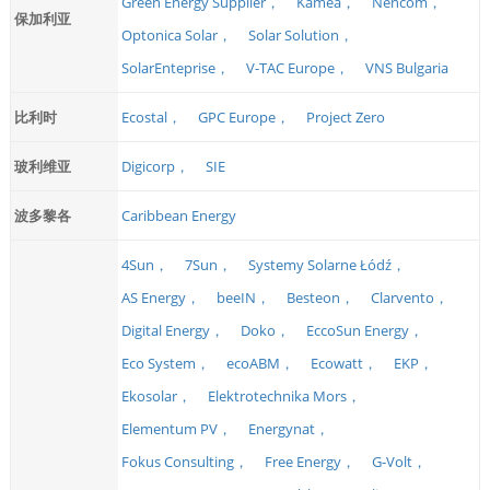
Green Energy Supplier，
Kamea，
Nencom，
保加利亚
Optonica Solar，
Solar Solution，
SolarEnteprise，
V-TAC Europe，
VNS Bulgaria
比利时
Ecostal，
GPC Europe，
Project Zero
玻利维亚
Digicorp，
SIE
波多黎各
Caribbean Energy
4Sun，
7Sun，
Systemy Solarne Łódź，
AS Energy，
beeIN，
Besteon，
Clarvento，
Digital Energy，
Doko，
EccoSun Energy，
Eco System，
ecoABM，
Ecowatt，
EKP，
Ekosolar，
Elektrotechnika Mors，
Elementum PV，
Energynat，
Fokus Consulting，
Free Energy，
G-Volt，