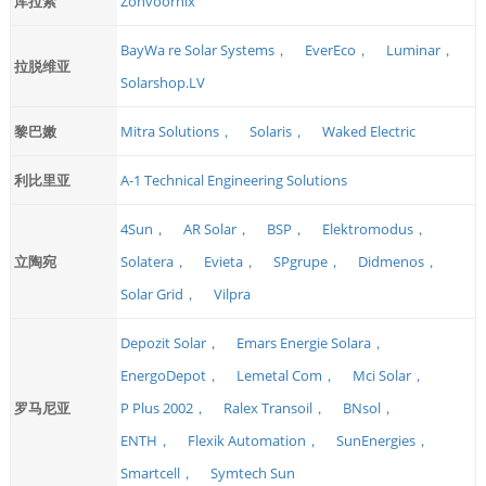
库拉索
Zonvoornix
BayWa re Solar Systems，
EverEco，
Luminar，
拉脱维亚
Solarshop.LV
黎巴嫩
Mitra Solutions，
Solaris，
Waked Electric
利比里亚
A-1 Technical Engineering Solutions
4Sun，
AR Solar，
BSP，
Elektromodus，
立陶宛
Solatera，
Evieta，
SPgrupe，
Didmenos，
Solar Grid，
Vilpra
Depozit Solar，
Emars Energie Solara，
EnergoDepot，
Lemetal Com，
Mci Solar，
罗马尼亚
P Plus 2002，
Ralex Transoil，
BNsol，
ENTH，
Flexik Automation，
SunEnergies，
Smartcell，
Symtech Sun