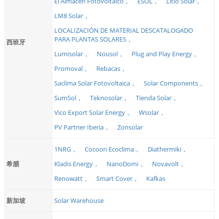
El Almacén Fotovoltaico，
ESOL，
Litio Solar，
LM8 Solar，
LOCALIZACIÓN DE MATERIAL DESCATALOGADO
PARA PLANTAS SOLARES，
西班牙
Lumisolar，
Nousol，
Plug and Play Energy，
Promoval，
Rebacas，
Saclima Solar Fotovoltaica，
Solar Components，
SumSol，
Teknosolar，
Tienda Solar，
Vico Export Solar Energy，
Wsolar，
PV Partner Iberia，
Zonsolar
1NRG，
Cocoon Ecoclima，
Diathermiki，
希腊
Kladis Energy，
NanoDomi，
Novavolt，
Renowatt，
Smart Cover，
Kafkas
新加坡
Solar Warehouse