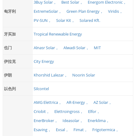
3Buy Solar，
Best Solar，
Energom Electronic，
匈牙利
ExtremeSolar，
Green Plan Energy，
Viridis，
PV-SUN，
Solar Kit，
Solared Kft.
牙买加
Tropical Renewable Energy
也门
Alnasr Solar，
Alwadi Solar，
MIT
伊拉克
City Energy
伊朗
Khorshid Lalezar，
Noorin Solar
以色列
Silcontel
AMG Elettrica，
AR-Energy，
AZ Solar，
Criobit，
Elettroingross，
Elfor，
EnerBroker，
Ideasolar，
Enerklima，
Esaving，
Exsal，
Fimat，
Frigotermica，