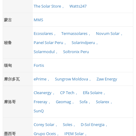
The Solar Store，
Watts247
蒙古
MMS
Ecosolares，
Termassolares，
Novum Solar，
秘鲁
Panel Solar Peru，
Solarindperu，
Solarmodul，
Soltronix Peru
缅甸
Fortis
摩尔多瓦
ePrime，
Sungrow Moldova，
Zaw Energy
Cleanergy，
CP Tech，
Elfa Solaire，
摩洛哥
Freeray，
Geomag，
Sofa，
Solarex，
SunQ
Corey Solar，
Soles，
D-Sol Energia，
墨西哥
Grupo Oceis，
IPEM Solar，