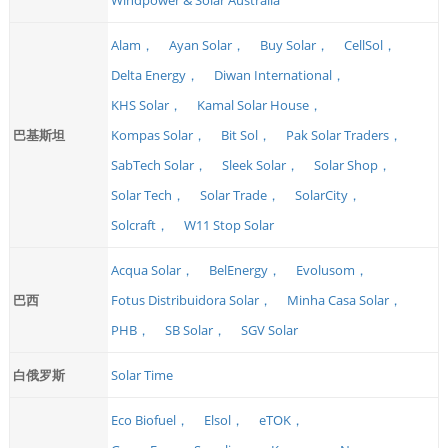
Alam，
Ayan Solar，
Buy Solar，
CellSol，
Delta Energy，
Diwan International，
KHS Solar，
Kamal Solar House，
巴基斯坦
Kompas Solar，
Bit Sol，
Pak Solar Traders，
SabTech Solar，
Sleek Solar，
Solar Shop，
Solar Tech，
Solar Trade，
SolarCity，
Solcraft，
W11 Stop Solar
Acqua Solar，
BelEnergy，
Evolusom，
巴西
Fotus Distribuidora Solar，
Minha Casa Solar，
PHB，
SB Solar，
SGV Solar
白俄罗斯
Solar Time
Eco Biofuel，
Elsol，
eTOK，