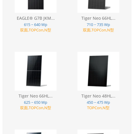
EAGLE® G7B JKM...
Tiger Neo 66HL...
615 ~ 640 Wp
710 ~ 735 Wp
双面,TOPCon,N型
双面,TOPCon,N型
Tiger Neo 66HL...
Tiger Neo 48HL...
625 ~ 650 Wp
450 ~ 475 Wp
双面,TOPCon,N型
TOPCon,N型