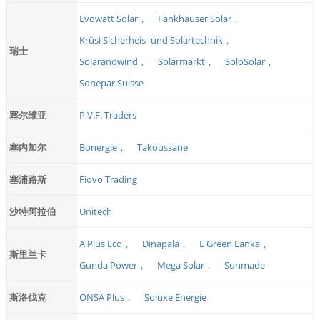
Evowatt Solar，
Fankhauser Solar，
Krüsi Sicherheis- und Solartechnik，
瑞士
Solarandwind，
Solarmarkt，
SoloSolar，
Sonepar Suisse
塞尔维亚
P.V.F. Traders
塞内加尔
Bonergie，
Takoussane
塞浦路斯
Fiovo Trading
沙特阿拉伯
Unitech
A Plus Eco，
Dinapala，
E Green Lanka，
斯里兰卡
Gunda Power，
Mega Solar，
Sunmade
斯洛伐克
ONSA Plus，
Soluxe Energie