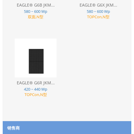
EAGLE® G6B JKM...
EAGLE® G6X JKM...
580 ~ 600 Wp
580 ~ 600 Wp
双面,N型
TOPCon,N型
EAGLE® G6R JKM...
420 ~ 440 Wp
TOPCon,N型
销售商