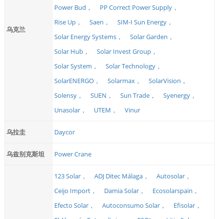
Power Bud，
PP Correct Power Supply，
Rise Up，
Saen，
SIM-I Sun Energy，
乌克兰
Solar Energy Systems，
Solar Garden，
Solar Hub，
Solar Invest Group，
Solar System，
Solar Technology，
SolarENERGO，
Solarmax，
SolarVision，
Solensy，
SUEN，
Sun Trade，
Syenergy，
Unasolar，
UTEM，
Vinur
乌拉圭
Daycor
乌兹别克斯坦
Power Crane
123 Solar，
ADJ Ditec Málaga，
Autosolar，
Ceijo Import，
Damia Solar，
Ecosolarspain，
Efecto Solar，
Autoconsumo Solar，
Efisolar，