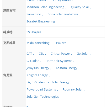
Madison Solar Engineering，
Quality Solar，
津巴布韦
Samansco，
Sona Solar Zimbabwe，
Soratek Engineering
科威特
3S Shajara
克罗地亚
Mida Konzalting，
Paxpro
CAT，
CEL，
Critical Power，
Go Solar，
GD Solar，
Harmonic Systems，
Jemysun Energy，
Kastom Energy，
肯尼亚
Knights Energy，
Light Goldenmax Solar Energy，
Powerpoint Systems，
Roomny Solar，
SolarGen Technologies