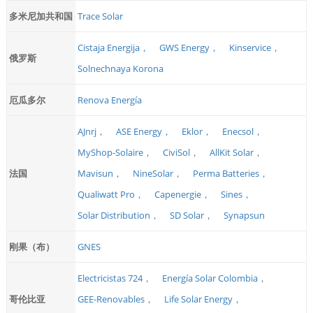
多米尼加共和国
Trace Solar
Cistaja Energija，
GWS Energy，
Kinservice，
俄罗斯
Solnechnaya Korona
厄瓜多尔
Renova Energía
AJnrj，
ASE Energy，
Eklor，
Enecsol，
MyShop-Solaire，
CiviSol，
AllKit Solar，
法国
Mavisun，
NineSolar，
Perma Batteries，
Qualiwatt Pro，
Capenergie，
Sines，
Solar Distribution，
SD Solar，
Synapsun
刚果（布）
GNES
Electricistas 724，
Energía Solar Colombia，
哥伦比亚
GEE-Renovables，
Life Solar Energy，