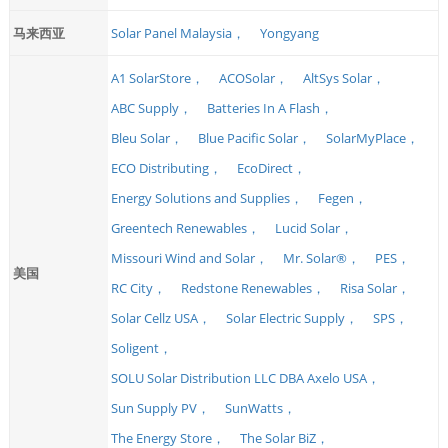
马来西亚
Solar Panel Malaysia，
Yongyang
A1 SolarStore，
ACOSolar，
AltSys Solar，
ABC Supply，
Batteries In A Flash，
Bleu Solar，
Blue Pacific Solar，
SolarMyPlace，
ECO Distributing，
EcoDirect，
Energy Solutions and Supplies，
Fegen，
Greentech Renewables，
Lucid Solar，
Missouri Wind and Solar，
Mr. Solar®，
PES，
美国
RC City，
Redstone Renewables，
Risa Solar，
Solar Cellz USA，
Solar Electric Supply，
SPS，
Soligent，
SOLU Solar Distribution LLC DBA Axelo USA，
Sun Supply PV，
SunWatts，
The Energy Store，
The Solar BiZ，