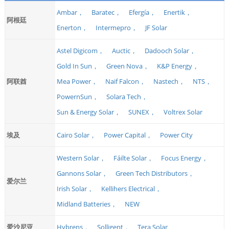
Ambar，
Baratec，
Efergía，
Enertik，
阿根廷
Enerton，
Intermepro，
JF Solar
Astel Digicom，
Auctic，
Dadooch Solar，
Gold In Sun，
Green Nova，
K&P Energy，
阿联酋
Mea Power，
Naif Falcon，
Nastech，
NTS，
PowernSun，
Solara Tech，
Sun & Energy Solar，
SUNEX，
Voltrex Solar
埃及
Cairo Solar，
Power Capital，
Power City
Western Solar，
Fáilte Solar，
Focus Energy，
Gannons Solar，
Green Tech Distributors，
爱尔兰
Irish Solar，
Kellihers Electrical，
Midland Batteries，
NEW
爱沙尼亚
Hybrens，
Solligent，
Tera Solar