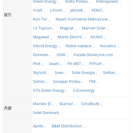
Green Energy，
Greto Polska，
Heliospower，
Insell，
J-Point，
Jelonek，
KENO，
波兰
Kon-Tec，
Kwant Hurtownie Elektryczne，
LV Topsun，
Magnat，
Marven Solar，
Megawat，
Menlo Electric，
MUNO，
Nikola Energy，
Niskie napięcie，
Novatico，
Onninen，
OSW，
Panele-Sloneczne.com，
Pivit，
Swatt，
PV-MET，
PVhurt，
SkyVolt，
Soen，
Solar Energia，
Solitan，
Solmix，
Sonepar Polska，
TIM，
XTG Green Energy，
Z-Ecoenergy
Marslev El，
Skansol，
Solcelle.dk，
丹麦
Solet Danmark
Aprilo，
B&M Distribution，